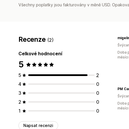
Všechny poplatky jsou fakturovány v měně USD. Opakovan
Recenze
migeli
(2)
Švýca
Doba p
Celkové hodnocení
měsíci
5
5
2
4
0
PM Ca
3
0
Švýca
2
0
Doba p
měsíci
1
0
Napsat recenzi