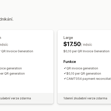
Přizpůsobení
Šablony
Čárové kódy
Více jazyků
dnikání.
Správa souborů
Hromadné stahování
Generování PDF
m
Large
$17.50
 měsíc
/ měsíc
r QR Invoice Generation
$0,10 per QR Invoice Generation
Funkce
oice generation
QR invoice generation
per QR generation
$0,10 per QR generation
CAMT054 payment reconcillat
kušební verze zdarma
1denní zkušební verze zdarma