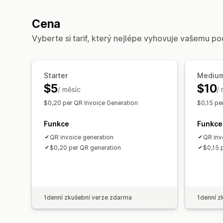
Cena
Vyberte si tarif, který nejlépe vyhovuje vašemu po
Starter
Mediu
$5
$10
/ měsíc
/
$0,20 per QR Invoice Generation
$0,15 pe
Funkce
Funkce
QR invoice generation
QR inv
$0,20 per QR generation
$0,15 
1denní zkušební verze zdarma
1denní z