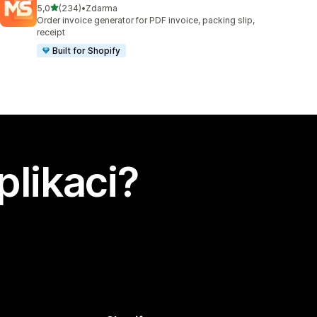
z 5 hvězd
5,0
(234)
•
Zdarma
Celkový počet recenzí: 234
Order invoice generator for PDF invoice, packing slip,
receipt
Built for Shopify
plikaci?