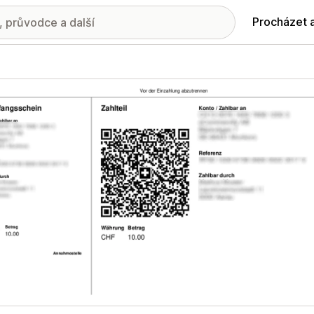
Procházet 
ie propagovaných obrázků