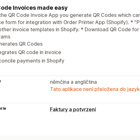
ode Invoices made easy
the QR Code Invoice App you generate QR Codes which can 
ce form for integration with Order Printer App (Shopify). * 
other invoice templates in Shopify. * Download QR Code for i
rams
nerates QR Codes
egrates QR code in invoice
oncile payments in Shopify
y
němčina a angličtina
Tato aplikace není přeložena do jazyk
rie
Faktury a potvrzení
Typy dokumentů
Faktury
Přepravní listy