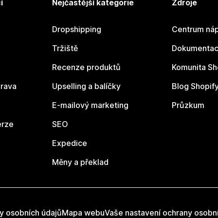
í
Nejčastější kategorie
Zdroje
Dropshipping
Centrum náp
Tržiště
Dokumentace
Recenze produktů
Komunita Sh
rava
Upselling a balíčky
Blog Shopif
E-mailový marketing
Průzkum
erze
SEO
Expedice
Měny a překlad
y osobních údajů
Mapa webu
Vaše nastavení ochrany osobn