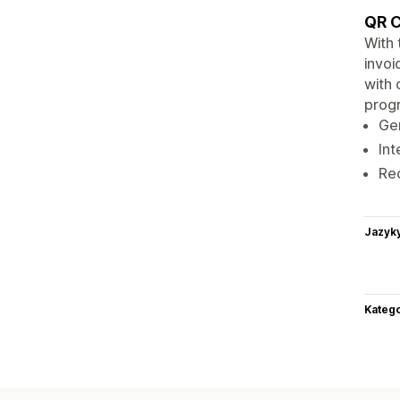
QR C
With 
invoi
with 
prog
Ge
Int
Rec
Jazyk
Katego