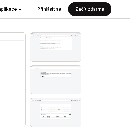
aplikace
Přihlásit se
Začít zdarma