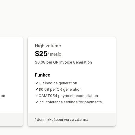
Tisk a export
High volume
$25
/ měsíc
$0,08 per QR Invoice Generation
Funkce
QR invoice generation
$0,08 per QR generation
ion
CAMT054 payment reconcillation
incl. tolerance settings for payments
1denní zkušební verze zdarma