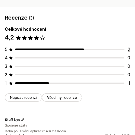
Recenze
(3)
Celkové hodnocení
4,2
5
2
4
0
3
0
2
0
1
1
Napsat recenzi
Všechny recenze
Stuff Nyc
Spojené státy
Doba používání aplikace: Asi měsícem