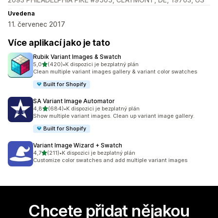
Uvedena
11. červenec 2017
Více aplikací jako je tato
Rubik Variant Images & Swatch
z 5 hvězd
5,0
(420)
•
K dispozici je bezplatný plán
Celkový počet recenzí: 420
Clean multiple variant images gallery & variant color swatches
Built for Shopify
SA Variant Image Automator
z 5 hvězd
4,8
(684)
•
K dispozici je bezplatný plán
Celkový počet recenzí: 684
Show multiple variant images. Clean up variant image gallery.
Built for Shopify
Variant Image Wizard + Swatch
z 5 hvězd
4,7
(211)
•
K dispozici je bezplatný plán
Celkový počet recenzí: 211
Customize color swatches and add multiple variant images
Chcete přidat nějakou