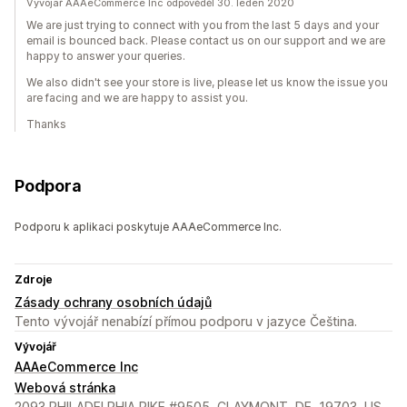
Vývojář AAAeCommerce Inc odpověděl 30. leden 2020
We are just trying to connect with you from the last 5 days and your
email is bounced back. Please contact us on our support and we are
happy to answer your queries.
We also didn't see your store is live, please let us know the issue you
are facing and we are happy to assist you.
Thanks
Podpora
Podporu k aplikaci poskytuje AAAeCommerce Inc.
Zdroje
Zásady ochrany osobních údajů
Tento vývojář nenabízí přímou podporu v jazyce Čeština.
Vývojář
AAAeCommerce Inc
Webová stránka
2093 PHILADELPHIA PIKE #9505, CLAYMONT, DE, 19703, US