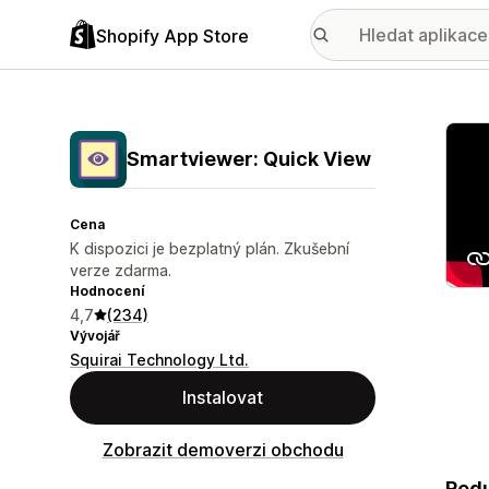
Shopify App Store
Galer
Smartviewer: Quick View
Cena
K dispozici je bezplatný plán. Zkušební
verze zdarma.
Hodnocení
4,7
(234)
Vývojář
Squirai Technology Ltd.
Instalovat
Zobrazit demoverzi obchodu
Redu