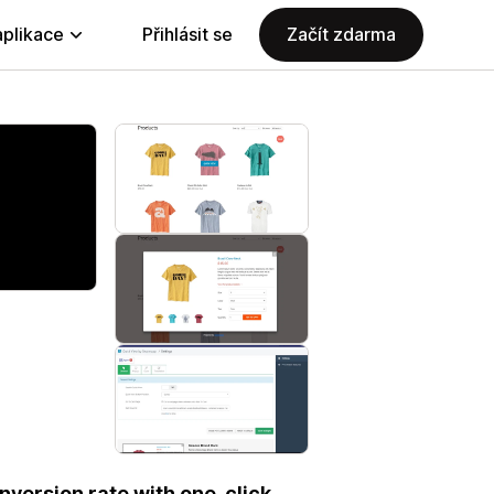
aplikace
Přihlásit se
Začít zdarma
version rate with one-click