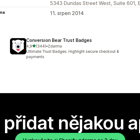
5343 Dundas Street West, Suite 601,
na
11. srpen 2014
Conversion Bear Trust Badges
z 5 hvězd
4,9
(344)
•
Zdarma
Celkový počet recenzí: 344
Ultimate Trust Badges: Highlight secure checkout &
payments
přidat nějakou a