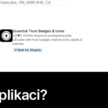
 Etobicoke, ON, M9B 6H8, CA
Essential Trust Badges & Icons
z 5 hvězd
5,0
(1 033)
•
K dispozici je bezplatný plán
Celkový počet recenzí: 1033
Lift sales with trust badges, feature icons, labels &
banners
Built for Shopify
plikaci?