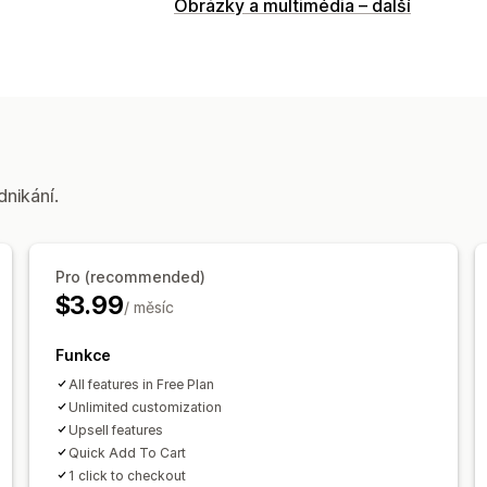
Obrázky a multimédia – další
dnikání.
Pro (recommended)
$3.99
/ měsíc
Funkce
All features in Free Plan
Unlimited customization
Upsell features
Quick Add To Cart
1 click to checkout