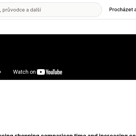
Procházet 
ie propagovaných obrázků
cing shopping comparison time and increasing con