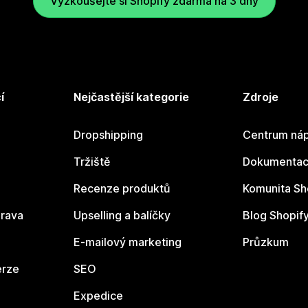
Vyzkoušejte si Shopify zdarma na 3 dny
í
Nejčastější kategorie
Zdroje
Dropshipping
Centrum náp
Tržiště
Dokumentace
Recenze produktů
Komunita Sh
rava
Upselling a balíčky
Blog Shopif
E-mailový marketing
Průzkum
erze
SEO
Expedice