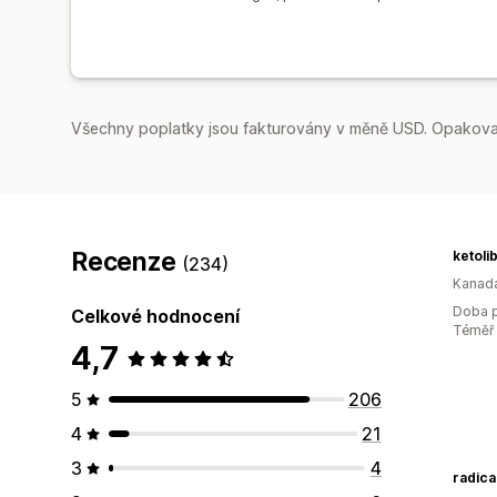
Všechny poplatky jsou fakturovány v měně USD. Opakovan
Recenze
ketoli
(234)
Kanad
Doba p
Celkové hodnocení
Téměř 
4,7
5
206
4
21
3
4
radic