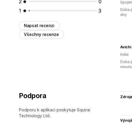
2
0
Spojen
Doba p
1
3
dny
Napsat recenzi
Všechny recenze
Avichi
Indie
Doba p
minuta
Podpora
Zdroj
Podporu k aplikaci poskytuje Squirai
Technology Ltd..
Vývojá