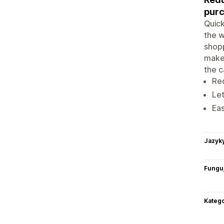
purc
Quick
the w
shopp
makes
the c
Re
Let
Eas
Jazyk
Funguj
Katego