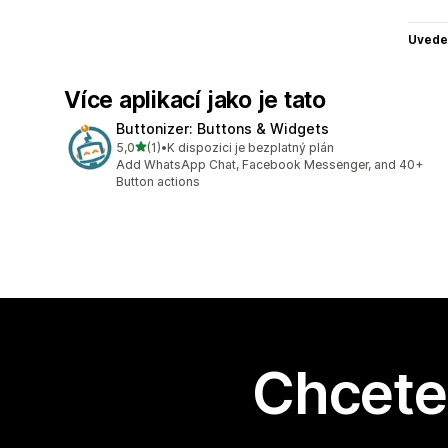
Uvede
Více aplikací jako je tato
Buttonizer: Buttons & Widgets
z 5 hvězd
5,0
(1)
•
K dispozici je bezplatný plán
Celkový počet recenzí: 1
Add WhatsApp Chat, Facebook Messenger, and 40+
Button actions
Chcete 