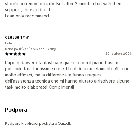
store's currency origially. But after 2 minute chat with their
support, they added it.
I can only recommend.
CEREBRITY
Itálie
Doba používání aplikace: 6 dny
20. duben 2026
L'app è davvero fantastica e già solo con il piano base è
possibile fare tantissime cose. I tool di completamento AI sono
molto efficaci, ma la differenza la fanno i ragazzi
dell'assistenza tecnica che mi hanno aiutato a risolvere alcune
task molto elaborate! Complimenti!
Podpora
Podporu k aplikaci poskytuje Quizell.