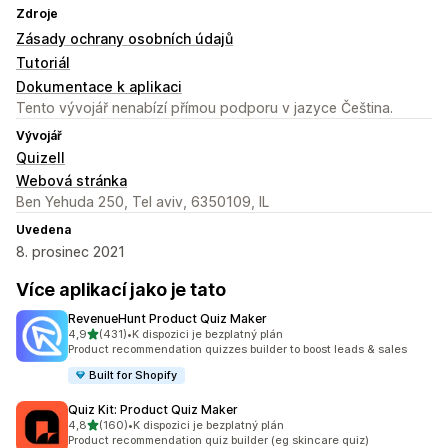
Zdroje
Zásady ochrany osobních údajů
Tutoriál
Dokumentace k aplikaci
Tento vývojář nenabízí přímou podporu v jazyce Čeština.
Vývojář
Quizell
Webová stránka
Ben Yehuda 250, Tel aviv, 6350109, IL
Uvedena
8. prosinec 2021
Více aplikací jako je tato
RevenueHunt Product Quiz Maker
z 5 hvězd
4,9
(431)
•
K dispozici je bezplatný plán
Celkový počet recenzí: 431
Product recommendation quizzes builder to boost leads & sales
Built for Shopify
Quiz Kit: Product Quiz Maker
z 5 hvězd
4,8
(160)
•
K dispozici je bezplatný plán
Celkový počet recenzí: 160
Product recommendation quiz builder (eg skincare quiz)