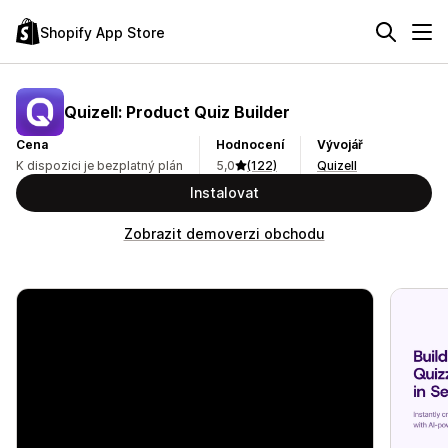
Shopify App Store
Quizell: Product Quiz Builder
Cena
Hodnocení
Vývojář
K dispozici je bezplatný plán
5,0
(122)
Quizell
Instalovat
Zobrazit demoverzi obchodu