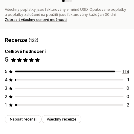
Kampaně
Spouštěče a pravidla
Automatizace
Cílení
Všechny poplatky jsou fakturovány v měně USD. Opakované poplatky
Geolokace
Segmentace
Označování štítky
Vykazování
a poplatky založené na použití jsou fakturovány každých 30 dní.
Analytika
A/​B testování
Sledování
Zobrazit všechny cenové možnosti
Rozhraní API a webhooky
Recenze
(122)
Celkové hodnocení
5
5
119
4
1
3
0
2
0
1
2
Napsat recenzi
Všechny recenze