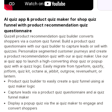
AI quiz app & product quiz maker for shop quiz
funnel with product recommendation quiz
questionnaire
Quizell product recommendation quiz builder converts
shoppers via a custom quiz funnel. Build a product quiz
questionnaire with our quiz builder to capture leads or sell with
quizzes. Personalize segmented customer journeys and create
a product recommendation quiz with our ai quiz maker. Use our
ai quiz app to launch a high-converting shop quiz or popup
quiz with ai quizz logic. Easily migrate from typeform, quizify,
jotform, quiz kit, octane ai, jebbit, outgrow, revenuehunt, or
lantern.
Product quiz builder to easily create a quiz funnel uising ai
quiz maker logic
Capture leads via a product quiz questionnaire and ai quiz
funnel maker
Display a popup quiz via the ai quiz maker to engage and
convert shoppers