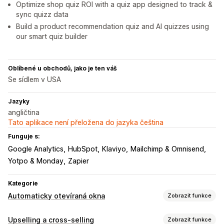
Optimize shop quiz ROI with a quiz app designed to track &
sync quizz data
Build a product recommendation quiz and AI quizzes using
our smart quiz builder
Oblíbené u obchodů, jako je ten váš
Se sídlem v USA
Jazyky
angličtina
Tato aplikace není přeložena do jazyka čeština
Funguje s:
Google Analytics
HubSpot
Klaviyo
Mailchimp & Omnisend
Yotpo & Monday
Zapier
Kategorie
Automaticky otevíraná okna
Zobrazit funkce
Typy automaticky otevíraných oken
Upselling a cross-selling
Zobrazit funkce