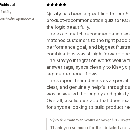
ickleball
é státy
Quizify has been a great find for our S
oužívání aplikace: 4
product-recommendation quiz for KOBO
the logic beautifully.
The exact match recommendation syst
matches customers to the right paddle 
performance goal, and biggest frustrat
combinations was straightforward on
The Klaviyo integration works well wit
answer tags, syncs cleanly to Klaviyo p
segmented email flows.
The support team deserves a special
clear, and genuinely helpful througho
was answered thoroughly and quickly.
Overall, a solid quiz app that does e
for anyone looking to build product 
Vývojář Arham Web Works odpověděl 12. květ
Thank you so much for this detailed and w