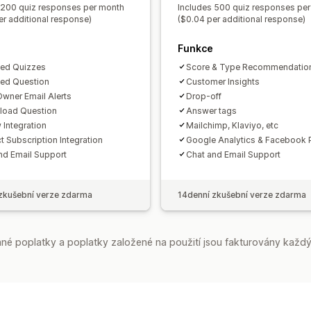
 200 quiz responses per month
Includes 500 quiz responses pe
Limity formulářů
Historie
Analytika
er additional response)
($0.04 per additional response)
Funkce
ted Quizzes
Score & Type Recommendatio
ted Question
Customer Insights
Owner Email Alerts
Drop-off
pload Question
Answer tags
 Integration
Mailchimp, Klaviyo, etc
t Subscription Integration
Google Analytics & Facebook P
nd Email Support
Chat and Email Support
zkušební verze zdarma
14denní zkušební verze zdarma
é poplatky a poplatky založené na použití jsou fakturovány každý