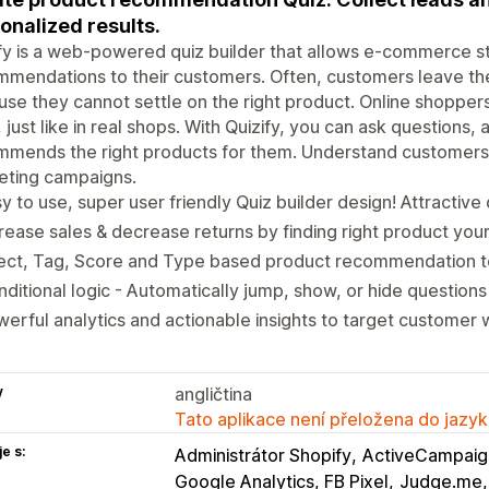
onalized results.
fy is a web-powered quiz builder that allows e-commerce st
mendations to their customers. Often, customers leave th
se they cannot settle on the right product. Online shopper
 just like in real shops. With Quizify, you can ask questions,
mends the right products for them. Understand customers’
eting campaigns.
y to use, super user friendly Quiz builder design! Attractive
rease sales & decrease returns by finding right product yo
ect, Tag, Score and Type based product recommendation to
ditional logic - Automatically jump, show, or hide questio
erful analytics and actionable insights to target customer 
y
angličtina
Tato aplikace není přeložena do jazyk
e s:
Administrátor Shopify
ActiveCampaig
Google Analytics, FB Pixel
Judge.me,