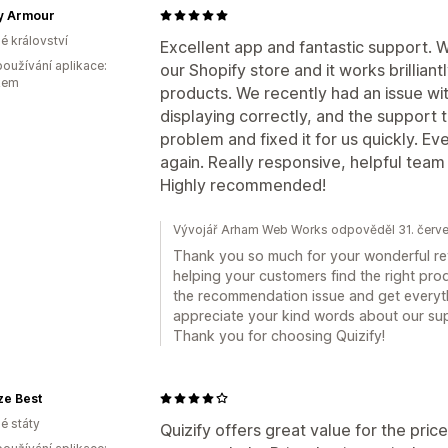
ay Armour
é království
Excellent app and fantastic support. W
oužívání aplikace:
our Shopify store and it works brilliant
kem
products. We recently had an issue w
displaying correctly, and the support t
problem and fixed it for us quickly. E
again. Really responsive, helpful tea
Highly recommended!
Vývojář Arham Web Works odpověděl 31. červ
Thank you so much for your wonderful revi
helping your customers find the right pro
the recommendation issue and get everyth
appreciate your kind words about our s
Thank you for choosing Quizify!
ze Best
é státy
Quizify offers great value for the pri