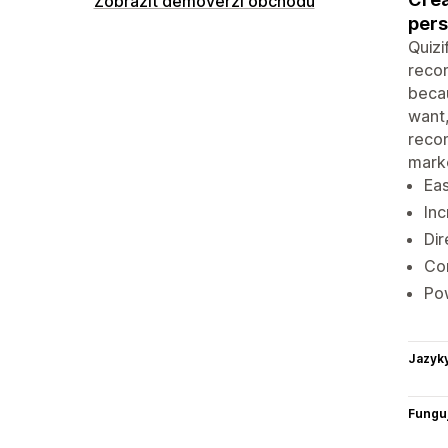
Zobrazit demoverzi obchodu
pers
Quizi
recom
becau
want,
recom
mark
Eas
Inc
Dir
Con
Pow
Jazyk
Funguj