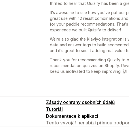
thrilled to hear that Quizify has been a gre
It's awesome to see how you've put our 
great use with 12 result combinations and
for your paddle recommendations. That's 
experience we built Quizify to deliver!
We're also glad the Klaviyo integration i
data and answer tags to build segmented e
and it's great to see it adding real value t
Thank you for recommending Quizify to ot
recommendation quizzes on Shopify. Revi
keep us motivated to keep improving! 🙌
e
Zásady ochrany osobních údajů
Tutoriál
Dokumentace k aplikaci
Tento vývojář nenabízí přímou podpor