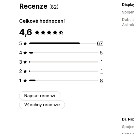
Recenze
Displ
(82)
Spojen
Doba p
Celkové hodnocení
Asi ro
4,6
5
67
4
5
3
1
2
1
1
8
Napsat recenzi
Všechny recenze
Dr. No
Spojen