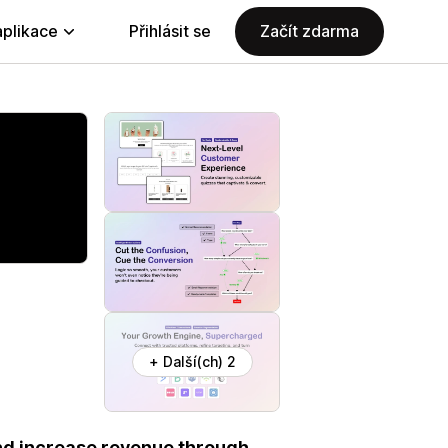
aplikace
Přihlásit se
Začít zdarma
+ Další(ch) 2
nd increase revenue through