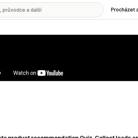
Procházet 
ie propagovaných obrázků
te product recommendation Quiz. Collect leads a