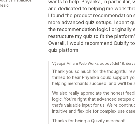
oužívání aplikace:
wants to help. Priyanka, in particular, 
měsíci
and dedicated to helping me work thr
I found the product recommendation sco
more advanced quiz setups. I spent quit
the recommendation logic I originally 
restructure my quiz to fit the platform
Overall, I would recommend Quizify to
quiz platform.
Vývojář Arham Web Works odpověděl 18. červ
Thank you so much for the thoughtful rev
thrilled to hear Priyanka could support y
helping merchants succeed, and we'll be s
We also really appreciate the honest fe
logic. You're right that advanced setups 
that's valuable input for us. We're conti
intuitive and flexible for complex use case
Thanks for being a Quizify merchant!