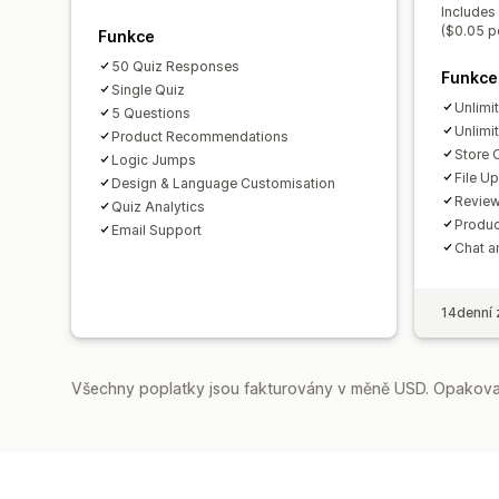
Includes
($0.05 p
Funkce
50 Quiz Responses
Funkce
Single Quiz
Unlimi
5 Questions
Unlimi
Product Recommendations
Store 
Logic Jumps
File U
Design & Language Customisation
Review
Quiz Analytics
Produc
Email Support
Chat a
14denní 
Všechny poplatky jsou fakturovány v měně USD. Opakovan