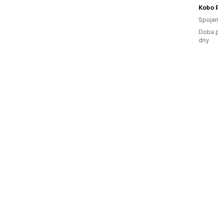
Kobo P
Spojen
Doba p
dny