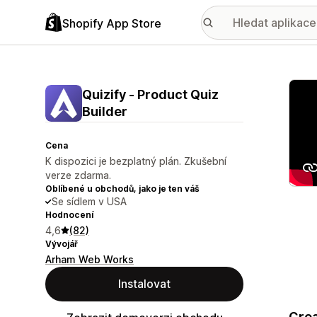
Shopify App Store
Galer
Quizify ‑ Product Quiz
Builder
Cena
K dispozici je bezplatný plán. Zkušební
verze zdarma.
Oblíbené u obchodů, jako je ten váš
Se sídlem v USA
Hodnocení
4,6
(82)
Vývojář
Arham Web Works
Instalovat
Crea