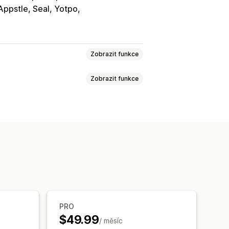
Appstle, Seal, Yotpo
Zobrazit funkce
Zobrazit funkce
ce produktu
Ukazatel průběhu
CSS
Více jazyků
Zpětná vazba
Nahrání souboru
tomaticky otevíraná okna
Průzkumy
platného
astní pole
Vlastní CSS
onnost doporučení
y
Více jazyků
Dynamická logika
týře
PRO
$49.99
/ měsíc
nchronizace
Export dat
Panel