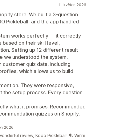
11. květen 2026
hopify store. We built a 3-question
 Pickleball, and the app handled
em works perfectly — it correctly
based on their skill level,
ion. Setting up 12 different result
ce we understood the system.
h customer quiz data, including
rofiles, which allows us to build
 mention. They were responsive,
ut the setup process. Every question
xactly what it promises. Recommended
recommendation quizzes on Shopify.
en 2026
onderful review, Kobo Pickleball! 🏓 We're