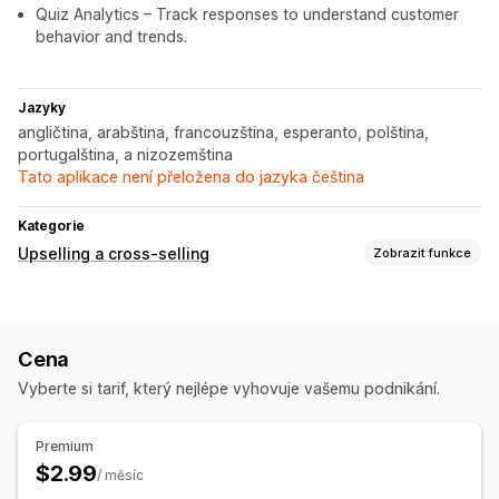
Quiz Analytics – Track responses to understand customer
behavior and trends.
Jazyky
angličtina, arabština, francouzština, esperanto, polština,
portugalština, a nizozemština
Tato aplikace není přeložena do jazyka čeština
Kategorie
Upselling a cross-selling
Zobrazit funkce
Přizpůsobení
Výsuvný košík
Přetahovací editor
Cena
Nabídky a doporučení
Vyberte si tarif, který nejlépe vyhovuje vašemu podnikání.
Doplňky produktů
Doporučené produkty
Analytika
Premium
$2.99
Výkonnost doporučení
Návrhy optimalizace
/ měsíc