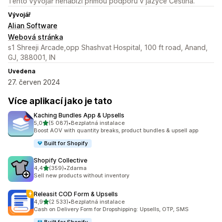
Tento vývojář nenabízí přímou podporu v jazyce Čeština.
Vývojář
Alian Software
Webová stránka
s1 Shreeji Arcade,opp Shashvat Hospital, 100 ft road, Anand,
GJ, 388001, IN
Uvedena
27. červen 2024
Více aplikací jako je tato
Kaching Bundles App & Upsells
z 5 hvězd
5,0
(5 087)
•
Bezplatná instalace
Celkový počet recenzí: 5087
Boost AOV with quantity breaks, product bundles & upsell app
Built for Shopify
Shopify Collective
z 5 hvězd
4,4
(359)
•
Zdarma
Celkový počet recenzí: 359
Sell new products without inventory
Releasit COD Form & Upsells
z 5 hvězd
4,9
(2 533)
•
Bezplatná instalace
Celkový počet recenzí: 2533
Cash on Delivery Form for Dropshipping: Upsells, OTP, SMS
Built for Shopify