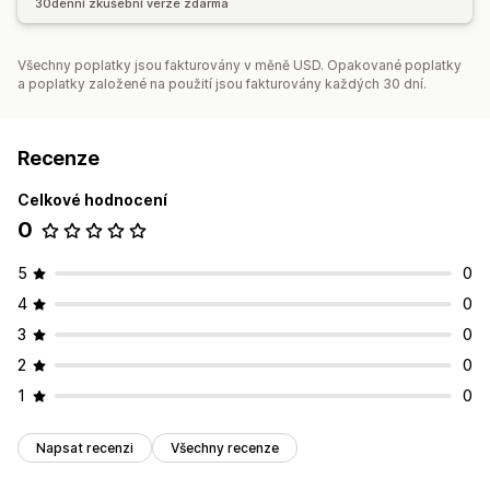
30denní zkušební verze zdarma
Všechny poplatky jsou fakturovány v měně USD. Opakované poplatky
a poplatky založené na použití jsou fakturovány každých 30 dní.
Recenze
Celkové hodnocení
0
5
0
4
0
3
0
2
0
1
0
Napsat recenzi
Všechny recenze