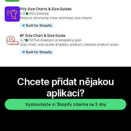
Pify Size Charts & Size Guides
z 5 hvězd
5,0
(32)
•
Zdarma
Celkový počet recenzí: 32
Reduce returns by clear and easy size charts
Built for Shopify
BF Size Chart & Size Guide
z 5 hvězd
4,7
(127)
•
K dispozici je bezplatný plán
Celkový počet recenzí: 127
Size chart, size guide & tables, product compare product sizes
Built for Shopify
Chcete přidat nějakou
aplikaci?
Vyzkoušejte si Shopify zdarma na 3 dny