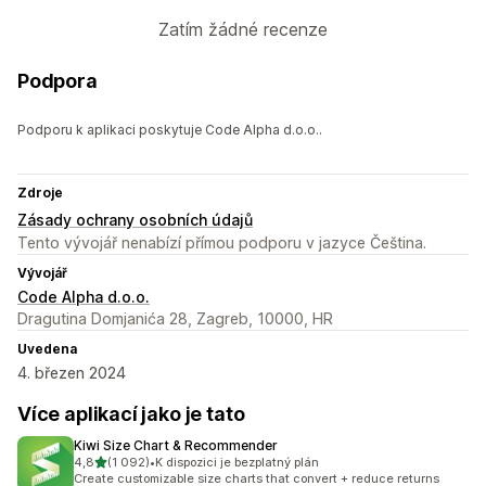
Zatím žádné recenze
Podpora
Podporu k aplikaci poskytuje Code Alpha d.o.o..
Zdroje
Zásady ochrany osobních údajů
Tento vývojář nenabízí přímou podporu v jazyce Čeština.
Vývojář
Code Alpha d.o.o.
Dragutina Domjanića 28, Zagreb, 10000, HR
Uvedena
4. březen 2024
Více aplikací jako je tato
Kiwi Size Chart & Recommender
z 5 hvězd
4,8
(1 092)
•
K dispozici je bezplatný plán
Celkový počet recenzí: 1092
Create customizable size charts that convert + reduce returns