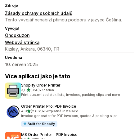
Zdroje
Zásady ochrany osobních údajů
Tento vývojář nenabízí přímou podporu v jazyce Čeština.
Vývojář
Ondokuzon
Webová stránka
Kızılay, Ankara, 06340, TR
Uvedena
10. červen 2025
Více aplikací jako je tato
Shopify Order Printer
z 5 hvězd
3,6
(356)
•
Zdarma
Celkový počet recenzí: 356
Print customized pick lists, invoices, packing slips and more
Order Printer Pro: PDF Invoice
z 5 hvězd
4,9
(2 681)
•
Bezplatná instalace
Celkový počet recenzí: 2681
Invoice generator for PDF invoices, quotes & packing slips.
Built for Shopify
MS Order Printer ‑ PDF Invoice