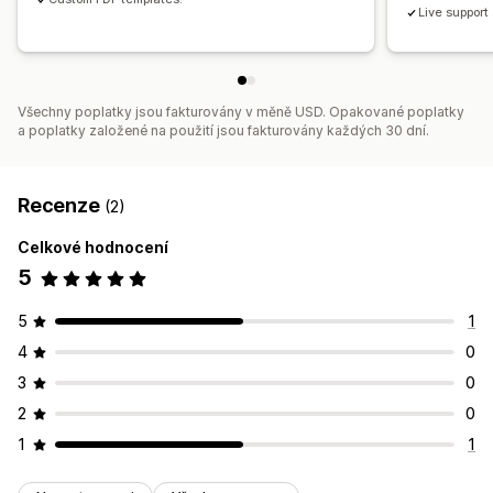
Live support
Všechny poplatky jsou fakturovány v měně USD. Opakované poplatky
a poplatky založené na použití jsou fakturovány každých 30 dní.
Recenze
(2)
Celkové hodnocení
5
5
1
4
0
3
0
2
0
1
1