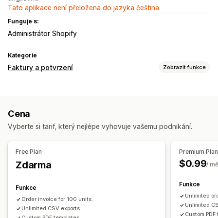
Tato aplikace není přeložena do jazyka čeština
Funguje s:
Administrátor Shopify
Kategorie
Faktury a potvrzení
Zobrazit funkce
Typy dokumentů
Faktury
Účtenky
Cena
Přizpůsobení
Vyberte si tarif, který nejlépe vyhovuje vašemu podnikání.
Barva a písmo
Šablony
Loga
Více měn
Správa souborů
Free Plan
Premium Pla
$0.99
Zdarma
Hromadné stahování
Generování PDF
/ m
Funkce
Funkce
Unlimited or
Order invoice for 100 units.
Unlimited CS
Unlimited CSV exports.
Custom PDF 
Custom PDF templates.