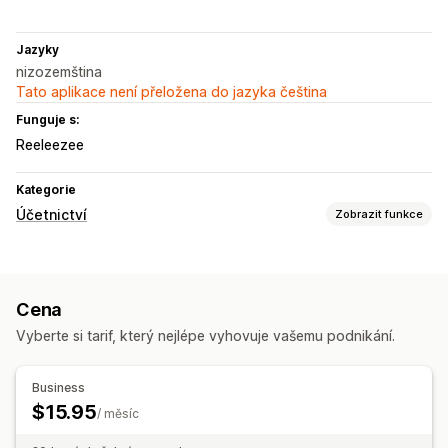
Jazyky
nizozemština
Tato aplikace není přeložena do jazyka čeština
Funguje s:
Reeleezee
Kategorie
Účetnictví
Zobrazit funkce
Finanční výkazy
Prodej a vracení peněz
Daň z prodeje
Vrácení a výměny
Cena
Finanční operace
Vyberte si tarif, který nejlépe vyhovuje vašemu podnikání.
Účtování a fakturace
Více obchodů
Automatizovaná synchronizace dat
Business
$15.95
Podrobnosti objednávky
/ měsíc