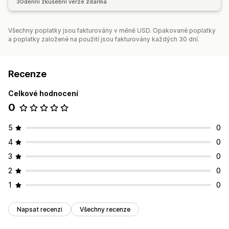
30denní zkušební verze zdarma
Všechny poplatky jsou fakturovány v měně USD. Opakované poplatky
a poplatky založené na použití jsou fakturovány každých 30 dní.
Recenze
Celkové hodnocení
0
5
0
4
0
3
0
2
0
1
0
Napsat recenzi
Všechny recenze