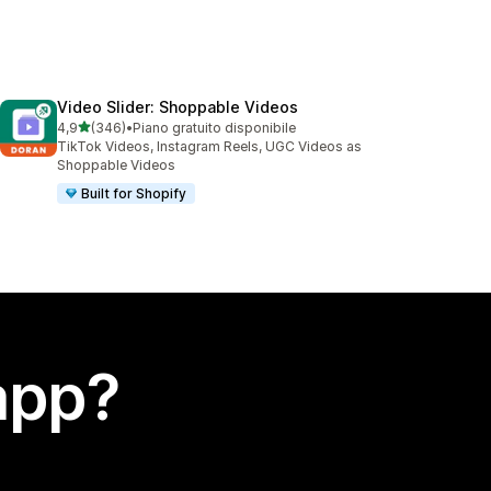
Video Slider: Shoppable Videos
stelle su 5
4,9
(346)
•
Piano gratuito disponibile
346 recensioni totali
TikTok Videos, Instagram Reels, UGC Videos as
Shoppable Videos
Built for Shopify
app?