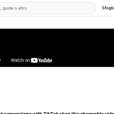
Sfogli
ria immagini in evidenza
t conversions with TikTok shop like shoppable vide