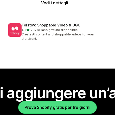
Vedi i dettagli
Tolstoy: Shoppable Video & UGC
stelle su 5
4,7
(237)
•
Piano gratuito disponibile
237 recensioni totali
Create AI content and shoppable videos for your
storefront.
i aggiungere un’
Prova Shopify gratis per tre giorni