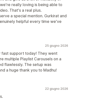
're really loving is being able to
deo. That's a real plus.
rve a special mention. Gurkirat and
nuinely helpful every time we've
25 giugno 2026
ly fast support today! They went
 multiple Playlist Carousels on a
ed flawlessly. The setup was
 and a huge thank you to Madhu!
22 giugno 2026
s.