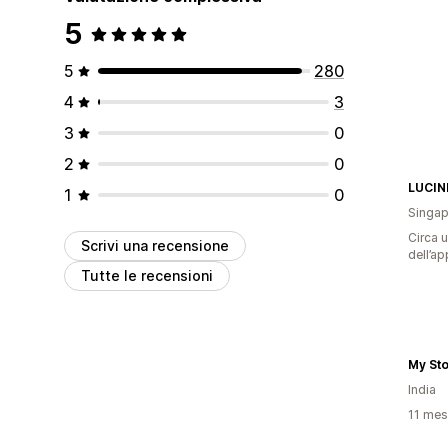
5
5
280
4
3
3
0
2
0
LUCIN
1
0
Singap
Circa u
Scrivi una recensione
dell’ap
Tutte le recensioni
My St
India
11 mesi