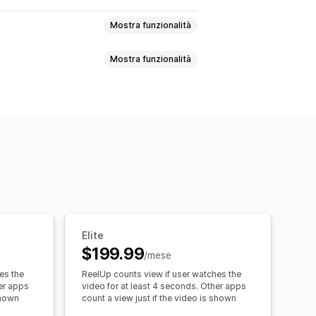
Mostra funzionalità
Mostra funzionalità
 in diretta
 carrello
Video interattivo
ensioni
ial
Multicanale
Analisi
Notifiche
i vendite
Acquisti recenti
Importazione dei video
sto
Layout personalizzati
URL personalizzato
Pop-up
Caroselli
Elite
itoraggio delle conversioni
$199.99
/mese
es the
ReelUp counts view if user watches the
her apps
video for at least 4 seconds. Other apps
shown
count a view just if the video is shown