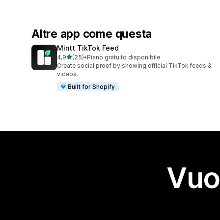
Altre app come questa
Mintt TikTok Feed
stelle su 5
4,9
(25)
•
Piano gratuito disponibile
25 recensioni totali
Create social proof by showing official TikTok feeds &
videos.
Built for Shopify
Vuo