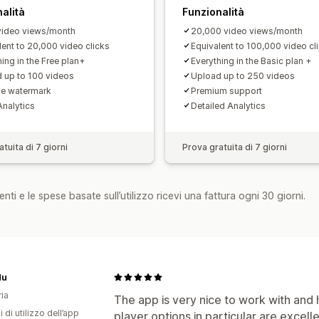
alità
Funzionalità
ideo views/month
20,000 video views/month
lent to 20,000 video clicks
Equivalent to 100,000 video cl
ing in the Free plan+
Everything in the Basic plan +
 up to 100 videos
Upload up to 250 videos
e watermark
Premium support
Analytics
Detailed Analytics
tuita di 7 giorni
Prova gratuita di 7 giorni
nti e le spese basate sull’utilizzo ricevi una fattura ogni 30 giorni.
du
ia
The app is very nice to work with and
i di utilizzo dell’app
player options in particular are excellen