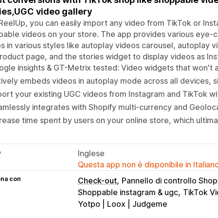
ies,UGC video gallery
ReelUp, you can easily import any video from TikTok or In
able videos on your store. The app provides various eye-c
s in various styles like autoplay videos carousel, autoplay 
roduct page, and the stories widget to display videos as Ins
gle insights & GT-Metrix tested: Video widgets that won't 
ively embeds videos in autoplay mode across all devices, si
ort your existing UGC videos from Instagram and TikTok with
mlessly integrates with Shopify multi-currency and Geoloc
rease time spent by users on your online store, which ulti
e
Inglese
Questa app non è disponibile in Italian
ona con
Check-out
Pannello di controllo Shop
Shoppable instagram & ugc
TikTok Vi
Yotpo | Loox | Judgeme