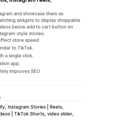
stagram and showcase them as
atching widgets to display shoppable
videos below add to cart button on
tagram-style stories.
affect store speed
milar to TikTok.
 a single click.
ation app.
mately improves SEO
o
ify
Instagram Stories | Reels
deos | TikTok Shorts
video slider