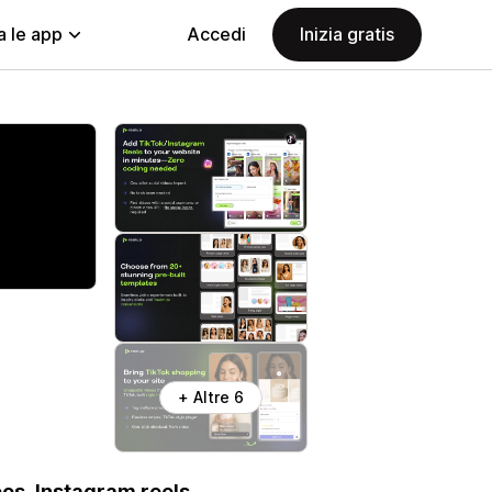
a le app
Accedi
Inizia gratis
+ Altre 6
os, Instagram reels,