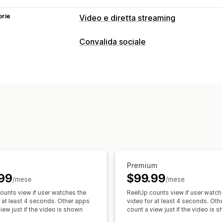
orie
Video e diretta streaming
Gestione dei video
Convalida sociale
Video con opzioni di acquisto
Vendita
Tipi di contenuti
Riproduzione automatica
Aggiungi al
UGC
Foto
Video
Reel
Hashtag
Rec
Check-out
UGC
Condivisione sui soc
Opzioni di visualizzazione
Personalizzazione
Visualizzazioni dei prodotti
Numero d
Modifica dei video
Modelli di video
Multilingua
Feed con opzioni di acqui
Sfondo video
Riproduzione dei video
Link ai social media
Widget per i video
Video incorporati
Adattivo per dispositivi mobili
Analisi
Premium
Monitoraggio del coinvolgimento
Mon
99
$99.99
/mese
/mese
ounts view if user watches the
ReelUp counts view if user watch
r at least 4 seconds. Other apps
video for at least 4 seconds. Ot
iew just if the video is shown
count a view just if the video is 