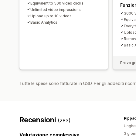
Equivalent to 500 video clicks
Funzion
Unlimited video impressions
3000 v
Upload up to 10 videos
Equiva
Basic Analytics
Everyth
Upload
Remov
Basic 
Prova gra
Tutte le spese sono fatturate in USD. Per gli addebiti ricorre
Recensioni
Pippa
(283)
Ungher
3 giorn
Valutazione complessiva