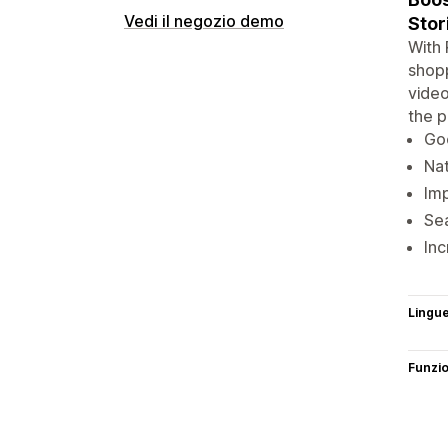
Vedi il negozio demo
Stor
With 
shopp
video
the p
Goo
Nat
Imp
Sea
Inc
Lingu
Funzi