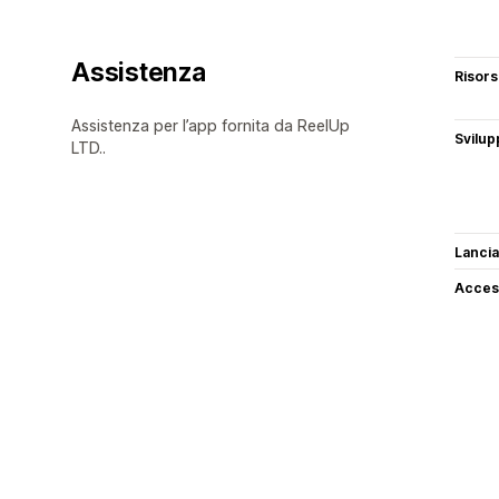
Assistenza
Risor
Assistenza per l’app fornita da ReelUp
Svilup
LTD..
Lancia
Access