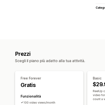
Categ
Prezzi
Scegli il piano più adatto alla tua attività.
Free Forever
Basic
$29.
Gratis
ReelUp c
video fo
Funzionalità
count a v
100 video views/month