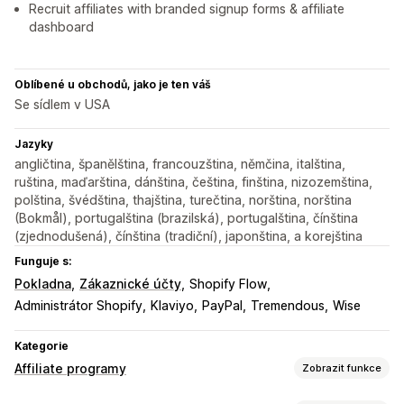
Recruit affiliates with branded signup forms & affiliate
dashboard
Oblíbené u obchodů, jako je ten váš
Se sídlem v USA
Jazyky
angličtina, španělština, francouzština, němčina, italština,
ruština, maďarština, dánština, čeština, finština, nizozemština,
polština, švédština, thajština, turečtina, norština, norština
(Bokmål), portugalština (brazilská), portugalština, čínština
(zjednodušená), čínština (tradiční), japonština, a korejština
Funguje s:
Pokladna
Zákaznické účty
Shopify Flow
Administrátor Shopify
Klaviyo
PayPal
Tremendous
Wise
Kategorie
Affiliate programy
Zobrazit funkce