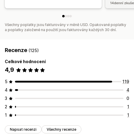
Více měn
PayPal
Naplánované výplaty
14denní zkuše
Všechny poplatky jsou fakturovány v měně USD. Opakované poplatky
a poplatky založené na použití jsou fakturovány každých 30 dní.
Recenze
(125)
Celkové hodnocení
4,9
5
119
4
4
3
0
2
1
1
1
Napsat recenzi
Všechny recenze