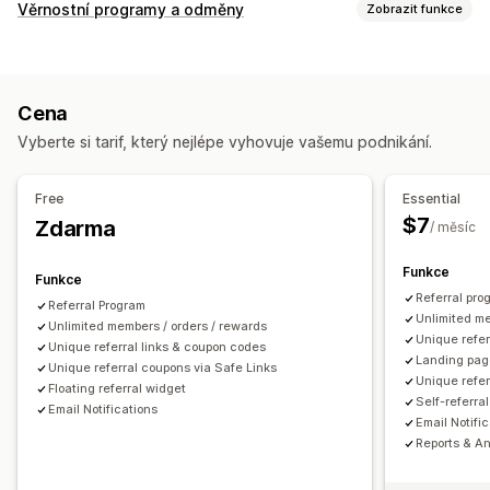
Možnosti provize
Věrnostní programy a odměny
Zobrazit funkce
Automatizovaná pravidla
Období zrání
Sledování
Typy programů
Vlastní provize
Výkonnostní prémie
Provize z produktu
Programy odměn
Úrovně VIP
Affiliate programy
Referraly
Odstupňované výhody
Cena
Vlastní programy
Správa referralů
Vyberte si tarif, který nejlépe vyhovuje vašemu podnikání.
Odměny, které můžete nabízet
Sledování úspěchů
Affiliate odkazy
Analytika
Slevy
Kupóny
Doprava zdarma
Produkty zdarma
Provize
Automatické sledování
Slevy
Sledování e-mailů
Free
Essential
Automaticky otevíraná okna po nákupu
$7
Zdarma
/ měsíc
Sledování produktů
Ochrana proti podvodům
Funkce
Sledování v reálném čase
Funkce
Referral pro
Referral Program
Prostředí pro affiliate partnery
Unlimited me
Unlimited members / orders / rewards
Unique refer
Vlastní panely
Vytváření stránek
Vlastní registrace
Unique referral links & coupon codes
Landing pag
Unique referral coupons via Safe Links
Značkový portál
Vlastní doména
Vlastní formuláře
Unique refer
Floating referral widget
Vlastní prosazování značky
Self-referra
Email Notifications
Email Notifi
Platby
Reports & An
Bankovní převody
Automatické platby
Hromadné výplaty