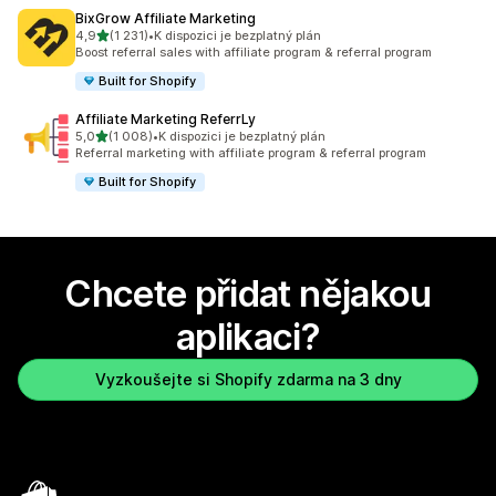
BixGrow Affiliate Marketing
z 5 hvězd
4,9
(1 231)
•
K dispozici je bezplatný plán
Celkový počet recenzí: 1231
Boost referral sales with affiliate program & referral program
Built for Shopify
Affiliate Marketing ReferrLy
z 5 hvězd
5,0
(1 008)
•
K dispozici je bezplatný plán
Celkový počet recenzí: 1008
Referral marketing with affiliate program & referral program
Built for Shopify
Chcete přidat nějakou
aplikaci?
Vyzkoušejte si Shopify zdarma na 3 dny