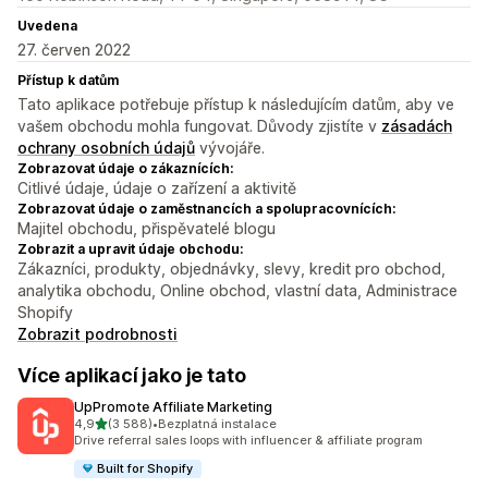
Uvedena
27. červen 2022
Přístup k datům
Tato aplikace potřebuje přístup k následujícím datům, aby ve
vašem obchodu mohla fungovat. Důvody zjistíte v
zásadách
ochrany osobních údajů
vývojáře.
Zobrazovat údaje o zákaznících:
Citlivé údaje, údaje o zařízení a aktivitě
Zobrazovat údaje o zaměstnancích a spolupracovnících:
Majitel obchodu, přispěvatelé blogu
Zobrazit a upravit údaje obchodu:
Zákazníci, produkty, objednávky, slevy, kredit pro obchod,
analytika obchodu, Online obchod, vlastní data, Administrace
Shopify
Zobrazit podrobnosti
Více aplikací jako je tato
UpPromote Affiliate Marketing
z 5 hvězd
4,9
(3 588)
•
Bezplatná instalace
Celkový počet recenzí: 3588
Drive referral sales loops with influencer & affiliate program
Built for Shopify