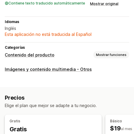
Contiene texto traducido automáticamente
Mostrar original
Idiomas
Inglés
Esta aplicación no está traducida al Español
Categorías
Contenido del producto
Mostrar funciones
Tipos de contenido
Imágenes y contenido multimedia - Otros
Imágenes
Videos
Creación de contenido
Generación de IA
Editar el video
Edición de imágenes
Precios
Elige el plan que mejor se adapte a tu negocio.
Gratis
Básico
$19
Gratis
al mes