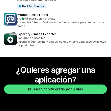
Built for Shopify
Product Photo Finder
de 5 estrellas
5.0
(5)
•
Instalación gratuita
5 reseñas en total
Encuentra fotos profesionales de forma masiva para productos de
marca
Exportify ‑ Image Exporter
Plan gratis disponible
Exporta imágenes individuales, selecciones o catálogos completos
de productos
¿Quieres agregar una
aplicación?
Prueba Shopify gratis por 3 días