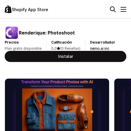
Shopify App Store
Renderique: Photoshoot
Precios
Calificación
Desarrollador
Plan gratis disponible
0,0
(0 Reseñas)
nemo.ai inc
Instalar