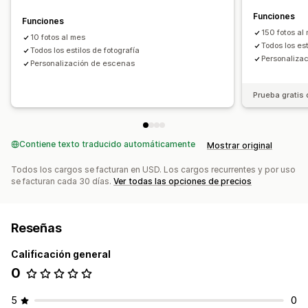
Funciones
Funciones
150 fotos al
10 fotos al mes
Todos los est
Todos los estilos de fotografía
Personaliza
Personalización de escenas
Prueba gratis 
Contiene texto traducido automáticamente
Mostrar original
Todos los cargos se facturan en USD. Los cargos recurrentes y por uso
se facturan cada 30 días.
Ver todas las opciones de precios
Reseñas
Calificación general
0
5
0