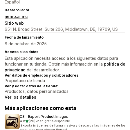
Español.
Desarrollador
nemo.ai inc
Sitio web
651 N. Broad Street, Suite 206, Middletown, DE, 19709, US
Fecha de lanzamiento
8 de octubre de 2025
Acceso a los datos
Esta aplicación necesita acceso a los siguientes datos para
funcionar en tu tienda. Obtén más información en la
política de
privacidad
del desarrollador.
Ver datos de empleados y colaboradores:
Propietario de tienda
Ver y editar datos de la tienda:
Productos, datos personalizados
Ver los detalles
Más aplicaciones como esta
CS ‑ Export Product Images
de 5 estrellas
4.8
(26)
•
Plan gratis disponible
26 reseñas en total
¡Exporta imágenes de forma masiva y descarga las imágenes de los
productos para ahorrar tiempo!