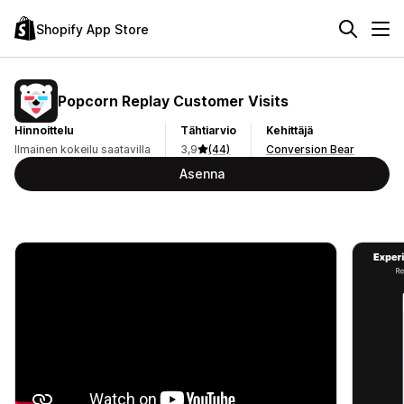
Shopify App Store
Popcorn Replay Customer Visits
Hinnoittelu
Tähtiarvio
Kehittäjä
Ilmainen kokeilu saatavilla
3,9
(44)
Conversion Bear
Asenna