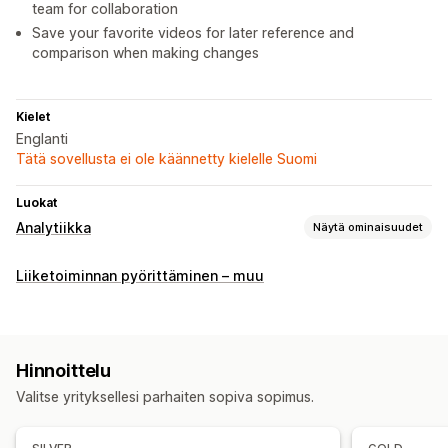
team for collaboration
Save your favorite videos for later reference and
comparison when making changes
Kielet
Englanti
Tätä sovellusta ei ole käännetty kielelle Suomi
Luokat
Analytiikka
Näytä ominaisuudet
Asiakkaiden käyttäytyminen
Liiketoiminnan pyörittäminen – muu
Reaaliaikainen seuranta
Toiminnan seuranta
Tapahtumien seuranta
Istunnon toistaminen uudelleen
Uudelleentoistojen suodatus
Sivun katselukerrat
Hinnoittelu
Kuvalliset materiaalit ja raportit
Valitse yrityksellesi parhaiten sopiva sopimus.
Lämpökartat
Analytiikan dashboard
Mukautetut raportit