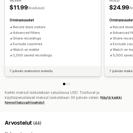
SILVER
GOLD
$11.99
$24.99
/kuukausi
/k
Ominaisuudet
Ominaisuude
Record store visitors
Record store 
Advanced filters
Advanced fil
Share recordings
Share recor
Exclude countries
Exclude cou
Watch on mobile
Watch on mo
2,000 saved recordings
5,000 saved
7 päivän maksuton kokeilu
7 päivän maks
Kaikki maksut laskutetaan valuutassa USD. Toistuvat ja
käyttöperusteiset maksut laskutetaan 30 päivän välein.
Näytä kaikki
hinnoitteluvaihtoehdot
Arvostelut
(44)