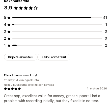
Kokonaisarvio
3,9
5
41
4
1
3
0
2
0
1
2
Kirjoita arvostelu
Kaikki arvostelut
Flexx International Ltd
Yhdistynyt kuningaskunta
Noin 2 kuukautta sovelluksen käyttöä
4. elokuu 2026
Great app, excellent value for money, great support. Had a
problem with recording initially, but they fixed it in no time.