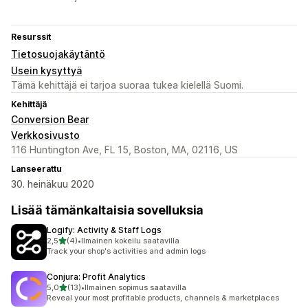
Resurssit
Tietosuojakäytäntö
Usein kysyttyä
Tämä kehittäjä ei tarjoa suoraa tukea kielellä Suomi.
Kehittäjä
Conversion Bear
Verkkosivusto
116 Huntington Ave, FL 15, Boston, MA, 02116, US
Lanseerattu
30. heinäkuu 2020
Lisää tämänkaltaisia sovelluksia
Logify: Activity & Staff Logs
/ 5 tähteä
2,5
(4)
•
Ilmainen kokeilu saatavilla
4 arvostelua yhteensä
Track your shop's activities and admin logs
Conjura: Profit Analytics
/ 5 tähteä
5,0
(13)
•
Ilmainen sopimus saatavilla
13 arvostelua yhteensä
Reveal your most profitable products, channels & marketplaces