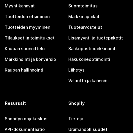
Myyntikanavat
Suoratoimitus
Tuotteiden etsiminen
Markkinapaikat
Tuotteiden myyminen
Tuotearvostelut
Tilaukset ja toimitukset
Lisämyynti ja tuotepaketit
Kaupan suunnittelu
Sähköpostimarkkinointi
Markkinointi ja konversio
Hakukoneoptimointi
Kaupan hallinnointi
Lähetys
Valuutta ja käännös
Resurssit
Shopify
Shopifyn ohjekeskus
Tietoja
API-dokumentaatio
Uramahdollisuudet