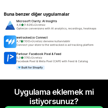
Buna benzer diğer uygulamalar
Microsoft Clarity: AI Insights
5 yıldız üzerinden
4,6
(1.828)
•
Ücretsiz
toplam 1828 değerlendirme
Optimize conversions with AI analytics, recordings, heatmaps
wetracked.io Connect
5 yıldız üzerinden
4,7
(100)
•
Ücretsiz deneme kullanılabilir
toplam 100 değerlendirme
Connect your store to the wetracked.io ad tracking platform
Parkour: Facebook Pixel & Feed
5 yıldız üzerinden
5,0
(176)
•
Ücretsiz
toplam 176 değerlendirme
Facebook Pixel & Meta Pixel (CAPI) with Feed & Catalog
Built for Shopify
Uygulama eklemek mi
istiyorsunuz?