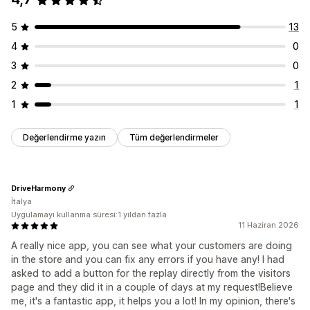
5
13
4
0
3
0
2
1
1
1
Değerlendirme yazın
Tüm değerlendirmeler
DriveHarmony
İtalya
Uygulamayı kullanma süresi:1 yıldan fazla
11 Haziran 2026
A really nice app, you can see what your customers are doing
in the store and you can fix any errors if you have any! I had
asked to add a button for the replay directly from the visitors
page and they did it in a couple of days at my request!Believe
me, it's a fantastic app, it helps you a lot! In my opinion, there's