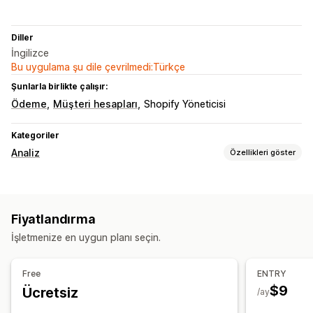
Diller
İngilizce
Bu uygulama şu dile çevrilmedi:Türkçe
Şunlarla birlikte çalışır:
Ödeme
Müşteri hesapları
Shopify Yöneticisi
Kategoriler
Analiz
Özellikleri göster
Müşteri davranışı
Gerçek zamanlı takip
Aktivite takibi
Etkinlik takibi
Fiyatlandırma
Oturum tekrarı
Yeniden oynatma filtresi
Segmentasyon
İşletmenize en uygun planı seçin.
Sayfa görüntülemeleri
Ziyaretçi IP’si
Yaşam boyu değeri (LTV)
Bozuk bağlantılar
Free
ENTRY
Pazarlama ve satış
$9
Ücretsiz
/ay
Yapay zeka analizleri
Pazarlama öz nitelikleri