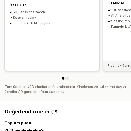
Ödeme analizleri
Kâr analizleri
Satın alım takibi
Özellikler
Özellikler
Huni analizi
UTM takibi
Yarım bırakılmış sepet
10K session
500 sessions/month
AI Analytics
Piksel takibi
Session replay
Session rep
Funnels & UTM insights
Funnels & U
Görseller ve raporlar
Isı haritaları
Analizler kontrol paneli
Karşılaştırma
Dışa veri aktarma
Geçmiş analizi
Bildirimler
7 günlük ücre
Tüm ücretler USD cinsinden faturalandırılır. Yinelenen ve kullanıma dayalı
ücretler 30 günde bir faturalandırılır.
Değerlendirmeler
(15)
Toplam puan
4,7