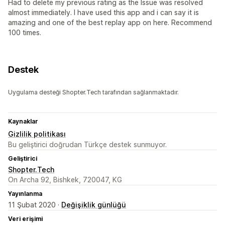
Had to delete my previous rating as the Issue was resolved
almost immediately. I have used this app and i can say it is
amazing and one of the best replay app on here. Recommend
100 times.
Destek
Uygulama desteği Shopter.Tech tarafından sağlanmaktadır.
Kaynaklar
Gizlilik politikası
Bu geliştirici doğrudan Türkçe destek sunmuyor.
Geliştirici
Shopter.Tech
On Archa 92, Bishkek, 720047, KG
Yayınlanma
11 Şubat 2020 ·
Değişiklik günlüğü
Veri erişimi