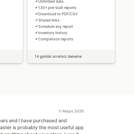
sı
Banka mutabakatı
Unlimited data
130+ pre-built reports
ımı
Download to PDF/CSV
Shared links
Schedule any report
Inventory history
Comparison reports
14 günlük ücretsiz deneme
11 Mayıs 2026
ears and I have purchased and
oaster is probably the most useful app