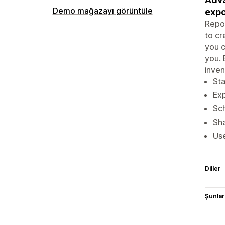
Demo mağazayı görüntüle
expo
Repor
to cr
you c
you. 
inven
Sta
Exp
Sch
Sha
Use
Diller
Şunlarl