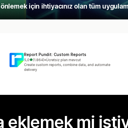
 önlemek için ihtiyacınız olan tüm uygulam
Report Pundit: Custom Reports
5 yıldız üzerinden
5,0
(1.864)
•
Ücretsiz plan mevcut
toplam 1864 değerlendirme
Create custom reports, combine data, and automate
delivery
 eklemek mi isti