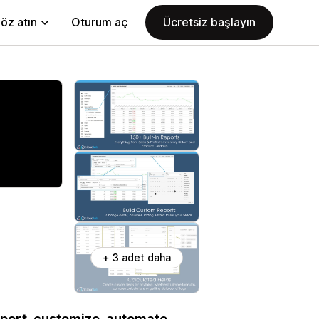
öz atın
Oturum aç
Ücretsiz başlayın
+ 3 adet daha
eport, customize, automate,