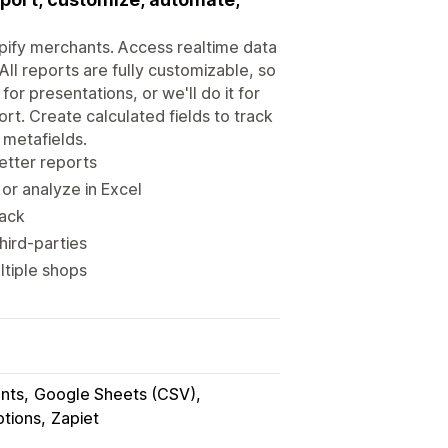
opify merchants. Access realtime data
All reports are fully customizable, so
r presentations, or we'll do it for
port. Create calculated fields to track
 metafields.
etter reports
or analyze in Excel
lack
third-parties
ltiple shops
ants
Google Sheets (CSV)
ptions
Zapiet