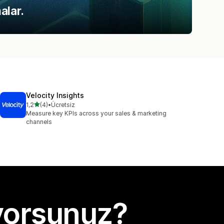
alar.
Velocity Insights
5 yıldız üzerinden
1,2
(4)
•
Ücretsiz
toplam 4 değerlendirme
Measure key KPIs across your sales & marketing
channels
yorsunuz?