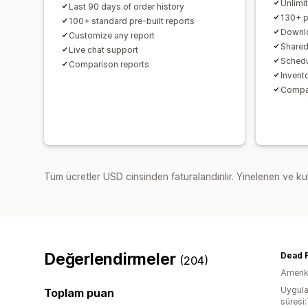
Unlimi
Last 90 days of order history
130+ p
100+ standard pre-built reports
Downl
Customize any report
Shared
Live chat support
Schedu
Comparison reports
Invent
Compar
Tüm ücretler USD cinsinden faturalandırılır. Yinelenen ve kul
Değerlendirmeler
Dead 
(204)
Amerika
Uygula
Toplam puan
süresi