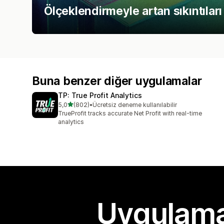
Ölçeklendirmeyle artan sıkıntıları
Buna benzer diğer uygulamalar
TP: True Profit Analytics
5 yıldız üzerinden
5,0
(802)
•
Ücretsiz deneme kullanılabilir
toplam 802 değerlendirme
TrueProfit tracks accurate Net Profit with real-time
analytics
Uygulama