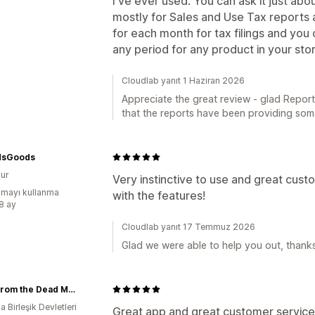
I've ever used. You can ask it just abou
mostly for Sales and Use Tax reports a
for each month for tax filings and you 
any period for any product in your sto
Cloudlab yanıt 1 Haziran 2026
Appreciate the great review - glad Report
that the reports have been providing some 
dsGoods
ur
Very instinctive to use and great cust
mayı kullanma
with the features!
:8 ay
Cloudlab yanıt 17 Temmuz 2026
Glad we were able to help you out, thanks
Back From the Dead Merch
 Birleşik Devletleri
Great app and great customer servic