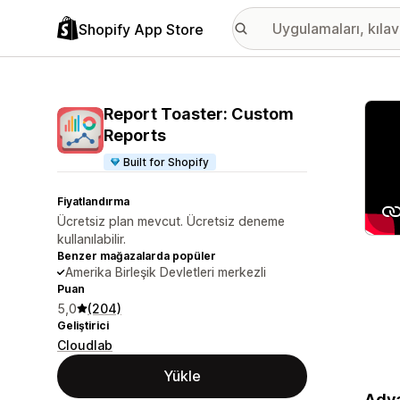
Shopify App Store
Öne ç
Report Toaster: Custom
Reports
Built for Shopify
Fiyatlandırma
Ücretsiz plan mevcut. Ücretsiz deneme
kullanılabilir.
Benzer mağazalarda popüler
Amerika Birleşik Devletleri merkezli
Puan
5,0
(204)
Geliştirici
Cloudlab
Yükle
Adva