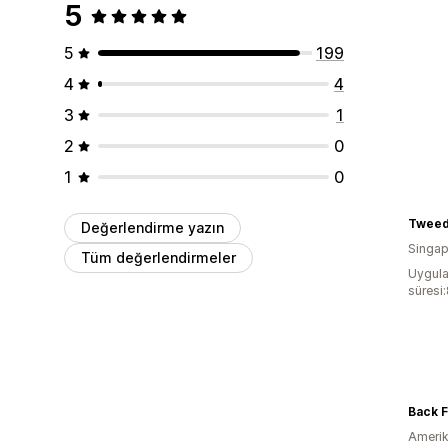
5
5
199
4
4
3
1
2
0
1
0
Twee
Değerlendirme yazın
Singap
Tüm değerlendirmeler
Uygula
süresi
Amerika