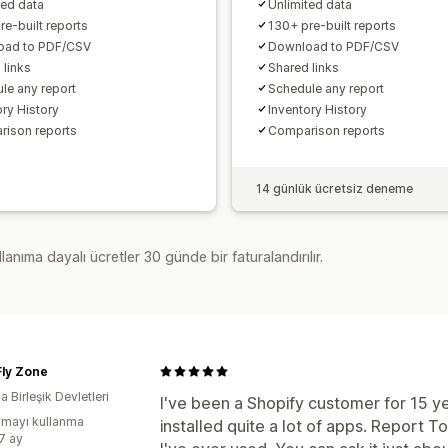
Fiyatlandırma
Satış vergisi haritalama
ted data
Unlimited data
re-built reports
130+ pre-built reports
Hata çözümlemesi
Geçmiş veri aktar
oad to PDF/CSV
Download to PDF/CSV
 links
Shared links
le any report
Schedule any report
ory History
Inventory History
ison reports
Comparison reports
14 günlük ücretsiz deneme
lanıma dayalı ücretler 30 günde bir faturalandırılır.
Fly Zone
 Birleşik Devletleri
I've been a Shopify customer for 15 y
mayı kullanma
installed quite a lot of apps. Report T
:7 ay