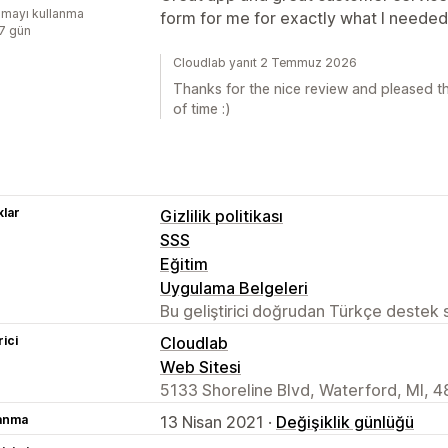
mayı kullanma
form for me for exactly what I needed
:7 gün
Cloudlab yanıt 2 Temmuz 2026
Thanks for the nice review and pleased t
of time :)
lar
Gizlilik politikası
SSS
Eğitim
Uygulama Belgeleri
Bu geliştirici doğrudan Türkçe destek
rici
Cloudlab
Web Sitesi
5133 Shoreline Blvd, Waterford, MI, 
lanma
13 Nisan 2021 ·
Değişiklik günlüğü