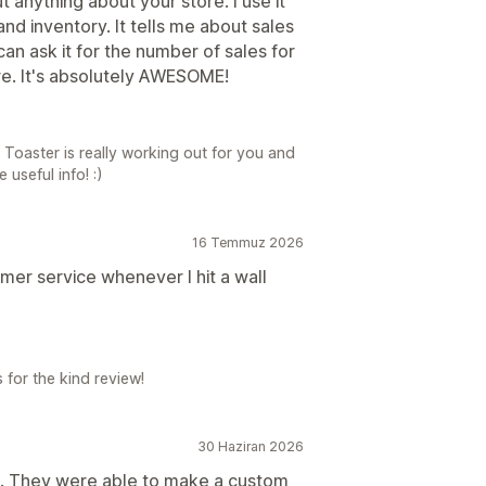
t anything about your store. I use it
nd inventory. It tells me about sales
can ask it for the number of sales for
re. It's absolutely AWESOME!
 Toaster is really working out for you and
useful info! :)
16 Temmuz 2026
omer service whenever I hit a wall
 for the kind review!
30 Haziran 2026
e. They were able to make a custom