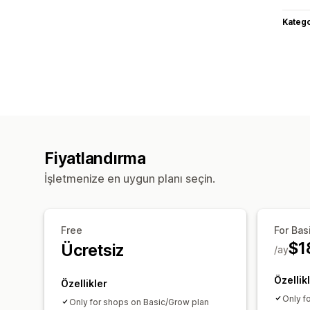
Katego
Fiyatlandırma
İşletmenize en uygun planı seçin.
Free
For Bas
$1
Ücretsiz
/ay
Özellik
Özellikler
Only f
Only for shops on Basic/Grow plan