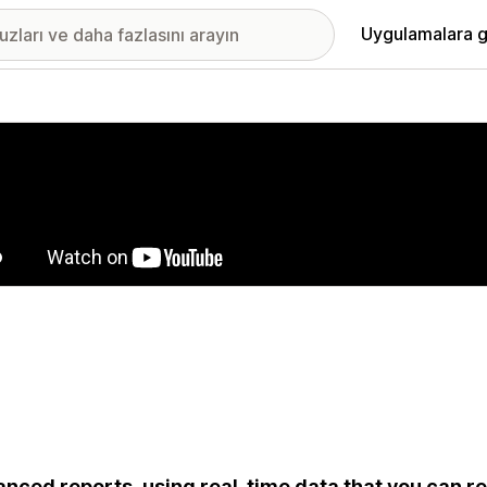
Uygulamalara g
ıkan görsel galerisi
nced reports, using real-time data that you can r