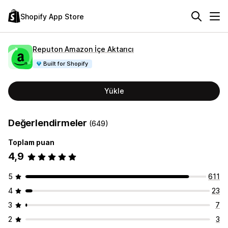
Shopify App Store
Reputon Amazon İçe Aktarıcı
Built for Shopify
Yükle
Değerlendirmeler
(649)
Toplam puan
4,9
5
611
4
23
3
7
2
3