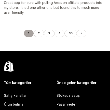
Great app for sure with pulling Amazon affiliate products into
my store. I tried one other one but found this to much more
user friendly.
1
2
3
4
65
Tüm kategoriler
Önde gelen kategoriler
Satış kanalları
Stoksuz satış
Ürün bulma
Pazar yerleri