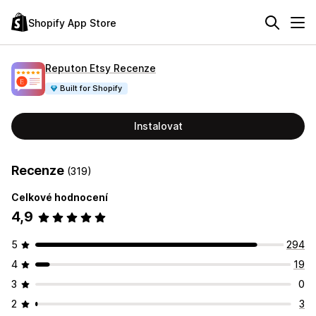
Shopify App Store
Reputon Etsy Recenze
Built for Shopify
Instalovat
Recenze
(319)
Celkové hodnocení
4,9
5
294
4
19
3
0
2
3