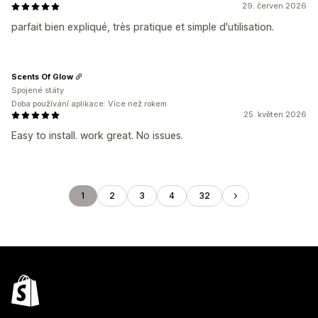
29. červen 2026
parfait bien expliqué, très pratique et simple d'utilisation.
Scents Of Glow
Spojené státy
Doba používání aplikace: Více než rokem
25. květen 2026
Easy to install. work great. No issues.
1
2
3
4
32