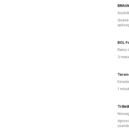
BRAUM
Austrál
Quase 
aplica
BOL F
Reino 
3 mese
Tereno
Estado
1 minu
Trilleli
Norue
Aprox
usando