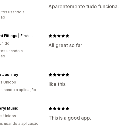
Aparentemente tudo funciona.
utos usando a
ção
UK Light Fittings | First Light Direct
Unido
All great so far
tos usando a
ção
y Journey
s Unidos
like this
s usando a aplicação
eryl Music
s Unidos
This is a good app.
s usando a aplicação