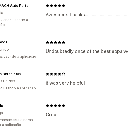
ACH Auto Parts
ia
Awesome..Thanks.....................................
2 anos usando a
ção
oods
Unido
Undoubtedly once of the best apps we'
s usando a aplicação
 Botanicals
s Unidos
it was very helpful
to usando a aplicação
lle
ga
Great
imadamente 8 horas
 a aplicação