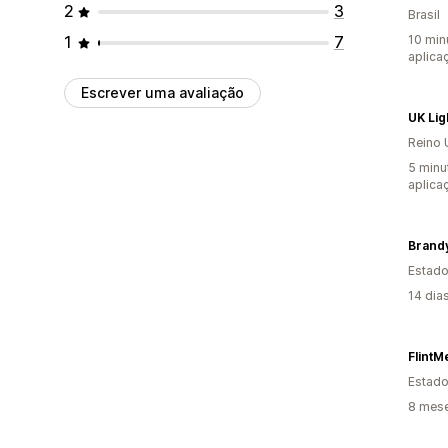
2
3
Brasil
1
7
10 min
aplica
Escrever uma avaliação
Reino 
5 minu
aplica
Brand
Estado
14 dia
FlintM
Estado
8 mese