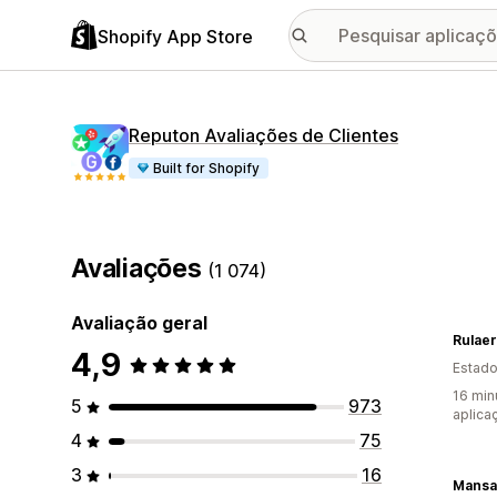
Shopify App Store
Reputon Avaliações de Clientes
Built for Shopify
Avaliações
(1 074)
Avaliação geral
Rulaer
4,9
Estado
16 min
5
973
aplica
4
75
3
16
Mansa