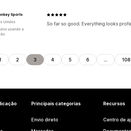
nkey Sports
s Unidos
So far so good. Everything looks profe
utos usando a
ção
1
2
3
4
5
6
…
108
licação
Principais categorias
Recursos
Envio direto
Centro de a