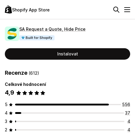
Shopify App Store
SA Request a Quote, Hide Price
Built for Shopify
Instalovat
Recenze
(612)
Celkové hodnocení
4,9
5
556
4
37
3
4
2
4