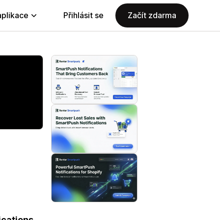
aplikace
Přihlásit se
Začít zdarma
cations.