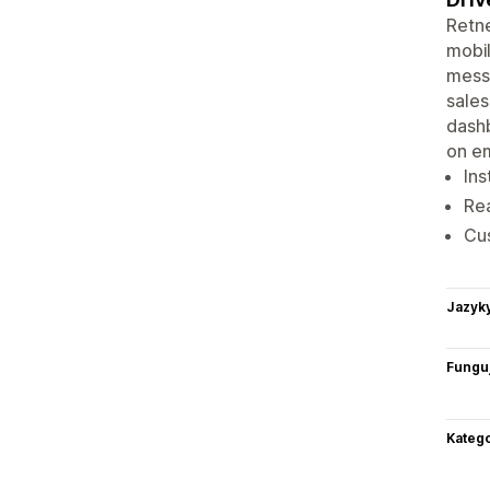
Retne
mobil
messa
sale
dashb
on em
Ins
Rea
Cus
Jazyk
Funguj
Katego