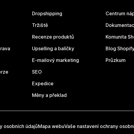
Dropshipping
Centrum náp
Tržiště
Dokumentace
Recenze produktů
Komunita Sh
rava
Upselling a balíčky
Blog Shopif
E-mailový marketing
Průzkum
erze
SEO
Expedice
Měny a překlad
y osobních údajů
Mapa webu
Vaše nastavení ochrany osobn