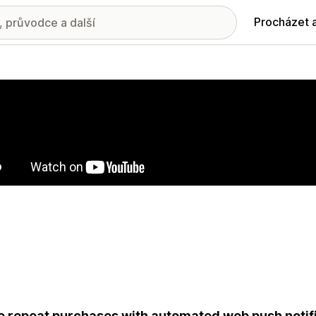
Procházet 
ie propagovaných obrázků
e repeat purchases with automated web push notifi