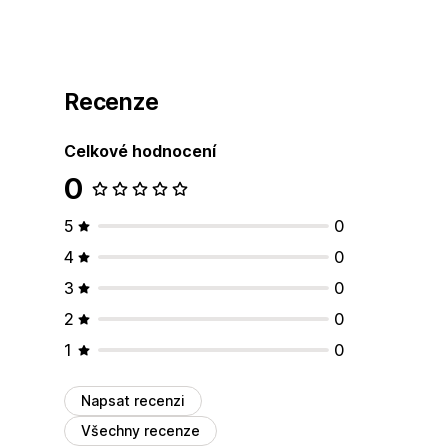
Recenze
Celkové hodnocení
0
5
0
4
0
3
0
2
0
1
0
Napsat recenzi
Všechny recenze