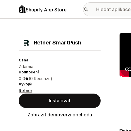
Shopify App Store
Galer
Retner SmartPush
Cena
Zdarma
Hodnocení
0,0
(0 Recenze)
Vývojář
Retner
Instalovat
Zobrazit demoverzi obchodu
Driv