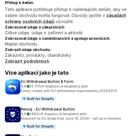
Přístup k datům
Tato aplikace potřebuje přístup k následujícím datům, aby ve
vašem obchodu mohla fungovat. Důvody zjistíte v
zásadách
ochrany osobních údajů
vývojáře.
Zobrazovat údaje o zákaznících:
Citlivé údaje, údaje o zařízení a aktivitě
Zobrazovat údaje o zaměstnancích a spolupracovnících:
Majitel obchodu
Zobrazit údaje obchodu:
Zákazníci, produkty, objednávky
Zobrazit podrobnosti
Více aplikací jako je tato
EU Withdrawal Button & Form
z 5 hvězd
4,9
(2 177)
•
K dispozici je bezplatný plán
Celkový počet recenzí: 2177
Easily comply with EU withdrawal requirements 2023/2673
Built for Shopify
Revoq ‑ EU Withdrawal Button
z 5 hvězd
4,9
(482)
•
K dispozici je bezplatný plán
Celkový počet recenzí: 482
Required for EU shops from June 19, 2026 – set up in minutes.
Built for Shopify