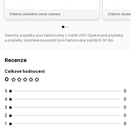
21denní zkušební verze zdarma
21denní zkuše
Všechny poplatky jsou fakturovány v měně USD. Opakované poplatky
a poplatky založené na použití jsou fakturovány každých 30 dní.
Recenze
Celkové hodnocení
0
5
0
4
0
3
0
2
0
1
0