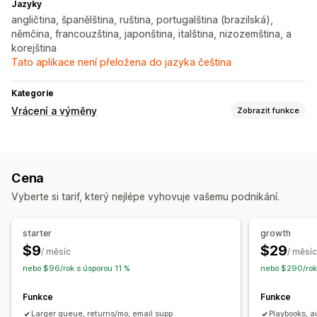
Jazyky
angličtina, španělština, ruština, portugalština (brazilská),
němčina, francouzština, japonština, italština, nizozemština, a
korejština
Tato aplikace není přeložena do jazyka čeština
Kategorie
Vrácení a výměny
Zobrazit funkce
Možnosti vrácení
Automatizovaná vracení peněz
Ruční vracení peněz
Cena
Správa vracení
Vyberte si tarif, který nejlépe vyhovuje vašemu podnikání.
Portál na vracení
Lhůty pro vrácení
Více jazyků
Analytika
starter
growth
$9
$29
/ měsíc
/ měsíc
nebo $96/rok s úsporou 11 %
nebo $290/rok
Funkce
Funkce
Larger queue, returns/mo, email supp
Playbooks, a