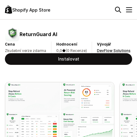
Shopify App Store
ReturnGuard AI
Cena
Hodnocení
Vývojář
Zkušební verze zdarma
0,0
(0 Recenze)
DevFlow Solutions
Instalovat