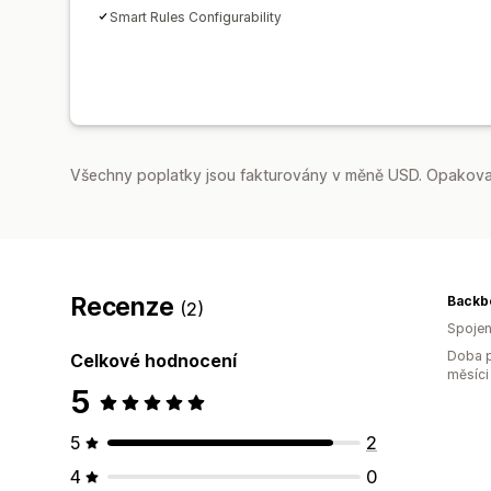
Smart Rules Configurability
Všechny poplatky jsou fakturovány v měně USD. Opakovan
Recenze
Backb
(2)
Spojen
Doba p
Celkové hodnocení
měsíci
5
5
2
4
0