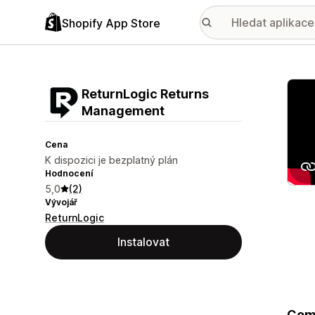
Shopify App Store
Galer
ReturnLogic Returns
Management
Cena
K dispozici je bezplatný plán
Hodnocení
5,0
(2)
Vývojář
ReturnLogic
Instalovat
Comb