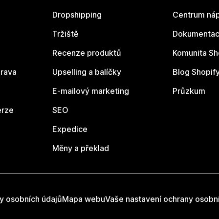
Dropshipping
Centrum náp
Tržiště
Dokumentace
Recenze produktů
Komunita Sh
rava
Upselling a balíčky
Blog Shopif
E-mailový marketing
Průzkum
erze
SEO
Expedice
Měny a překlad
y osobních údajů
Mapa webu
Vaše nastavení ochrany osobn