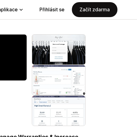
aplikace
Přihlásit se
Začít zdarma
anage Warranties & Increase