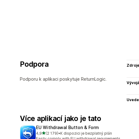
Podpora
Zdroj
Podporu k aplikaci poskytuje ReturnLogic.
Vývojá
Uvede
Více aplikací jako je tato
EU Withdrawal Button & Form
z 5 hvězd
4,9
(2 179)
•
K dispozici je bezplatný plán
Celkový počet recenzí: 2179
Easily comply with EU withdrawal requirements