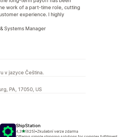
d the long-term payoff has been
he work of a part-time role, cutting
ustomer experience. I highly
 & Systems Manager
u v jazyce Čeština.
urg, PA, 17050, US
ShipStation
z 5 hvězd
4,3
(625)
•
Zkušební verze zdarma
Celkový počet recenzí: 625
Offering simple shipping solutions for complex fulfillment