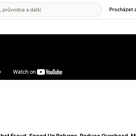
Procházet 
ie propagovaných obrázků
at Fraud, Speed Up Returns, Reduce Overhead, M