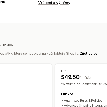
rie
Vrácení a výměny
Možnosti vrácení
Automatizovaná vracení peněz
Výmě
Vracení dárků
Správa vracení
Automatizovaná schválení
Portál na 
dnikání.
Nevratné položky
Lhůty pro vrácení
platky, které se neobjeví na vaší faktuře Shopify.
Zjistit více
Sledování vrácení
E-mailová oznáme
Správa vracení peněz
Aktualizace z
Pro
$49.50
/ měsíc
25 returns included/month. $1.75 
Funkce
Automated Rules & Policies
Advanced Shipping Integratio