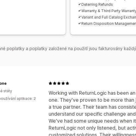
Deterring Refunds
Warranty & Third Party Warrant
Variant and Full Catalog Excha
Return Disposition Managemen
é poplatky a poplatky založené na použití jsou fakturovány každý
one
é státy
Working with ReturnLogic has been an
oužívání aplikace: 2
one. They've proven to be more than j
a true partner. Their team has consis
understand our specific challenge and
We've had some unique needs when i
ReturnLogic not only listened, but act
customized solutions. Their willingnes