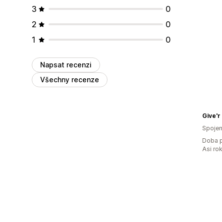
3
0
2
0
1
0
Napsat recenzi
Všechny recenze
Give'r
Spojen
Doba p
Asi ro