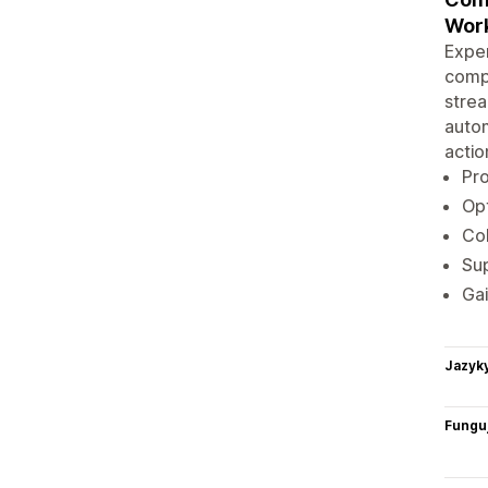
Work
Exper
compl
strea
autom
actio
Pro
Opt
Col
Sup
Gai
Jazyk
Funguj