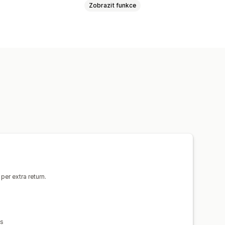
Zobrazit funkce
ny
Náhrady
Dárkové karty
vracení
Vlastní zásady
Důvody vrácení
Štítky zásilek
ní
Vlastní prosazování značky
ásob
Analytika
per extra return.
ns