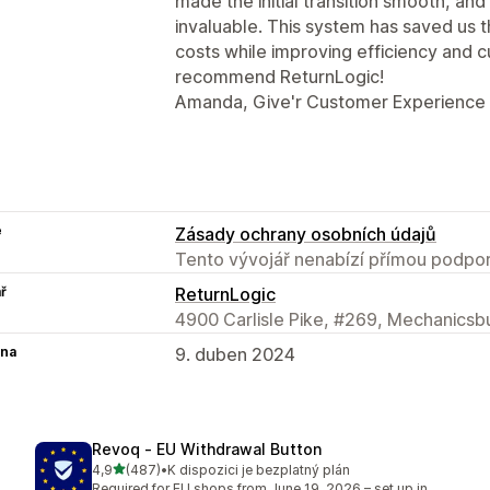
made the initial transition smooth, an
invaluable. This system has saved us t
costs while improving efficiency and c
recommend ReturnLogic!
Amanda, Give'r Customer Experience
e
Zásady ochrany osobních údajů
Tento vývojář nenabízí přímou podpor
ř
ReturnLogic
4900 Carlisle Pike, #269, Mechanicsb
na
9. duben 2024
Revoq ‑ EU Withdrawal Button
z 5 hvězd
4,9
(487)
•
K dispozici je bezplatný plán
Celkový počet recenzí: 487
Required for EU shops from June 19, 2026 – set up in