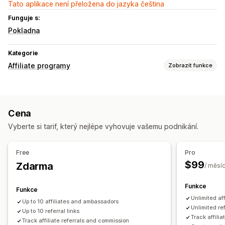
Tato aplikace není přeložena do jazyka čeština
Funguje s:
Pokladna
Kategorie
Affiliate programy
Zobrazit funkce
Možnosti provize
Automatizovaná pravidla
Sledování
Vlastní provize
Cena
Výkonnostní prémie
Provize z produktu
Vyberte si tarif, který nejlépe vyhovuje vašemu podnikání.
Odstupňované výhody
Správa referralů
Free
Pro
Affiliate odkazy
Analytika
Automatické sledování
$99
Zdarma
/ měsí
Hromadné generování odkazů
Slevy
Funkce
Funkce
Prostředí pro affiliate partnery
Unlimited af
Up to 10 affiliates and ambassadors
Vlastní panely
Vlastní registrace
Značkový portál
Unlimited ref
Up to 10 referral links
Vlastní odkazy a slevy
Vlastní formuláře
Track affili
Track affiliate referrals and commission