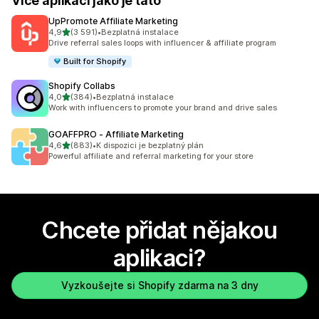
Více aplikací jako je tato
UpPromote Affiliate Marketing
z 5 hvězd
4,9
(3 591)
•
Bezplatná instalace
Celkový počet recenzí: 3591
Drive referral sales loops with influencer & affiliate program
Built for Shopify
Shopify Collabs
z 5 hvězd
4,0
(384)
•
Bezplatná instalace
Celkový počet recenzí: 384
Work with influencers to promote your brand and drive sales
GOAFFPRO ‑ Affiliate Marketing
z 5 hvězd
4,6
(883)
•
K dispozici je bezplatný plán
Celkový počet recenzí: 883
Powerful affiliate and referral marketing for your store
Chcete přidat nějakou
aplikaci?
Vyzkoušejte si Shopify zdarma na 3 dny