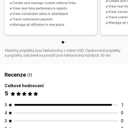
Create and 
Vlastní prosazování značky
Create and manage custom referral links
View real-ti
View real-time performance reports
View conver
Platby
View conversion rates in dashboard
Track commi
Track commission payouts
Platby ACH
Bankovní převody
Automatické platby
Manage all a
Manage all affiliates in one place
Hromadné výplaty
Výplaty na karty
Výplaty na dárkové karty
Více měn
PayPal
Naplánované výplaty
Všechny poplatky jsou fakturovány v měně USD. Opakované poplatky
a poplatky založené na použití jsou fakturovány každých 30 dní.
Recenze
(1)
Celkové hodnocení
5
5
1
4
0
3
0