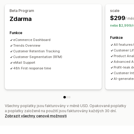
Analýza zákaznických segmentů
Správa kampaní
Beta Program
scale
Marketing a prodej
Optimalizace pomocí AI
Automatizované kampaně
$299
Zdarma
/ mě
Přehledy pomocí AI
ROAS
Užitečné informace o zisku
Optimalizace nabídek
Šablony
nebo $2,999/r
Sledování nákupů
Analýza trychtýřů
Tvorba reklamních textů pomocí AI
Funkce
Funkce
Obrázky a videa pomocí AI
Videoreklamy
Výměna reklam
eCommerce Dashboard
Vizuály a výkazy
All features 
Trends Overview
Panel analytiky
Vlastní panely
Výkazy pro více obchodů
Analytika výkonu
Customer Lif
Customer Retention Tracking
Product Anal
Vlastní výkazy
Customer Segmentation (RFM)
Export dat
Historická analýza
Předpovědi
A/​B testování
Sledování výkonnosti
Výdaje za reklamu
Advanced An
eMail Support
Metriky zapojení
Analýza návratnosti investic
Profit-leak d
48h First response time
Customer In
Míry prokliku
Sledování konverzí
Náklady na akvizici
AI-generate
Panely
Demografická analýza
Zdroj návštěvnosti
Všechny poplatky jsou fakturovány v měně USD. Opakované poplatky
a poplatky založené na použití jsou fakturovány každých 30 dní.
Zobrazit všechny cenové možnosti