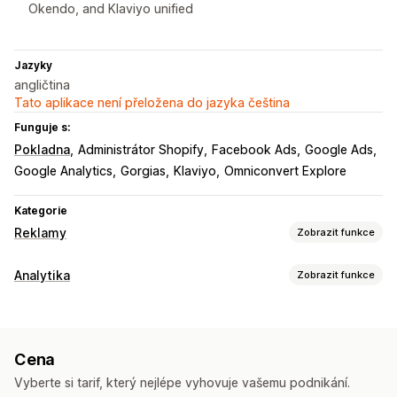
Okendo, and Klaviyo unified
Jazyky
angličtina
Tato aplikace není přeložena do jazyka čeština
Funguje s:
Pokladna
Administrátor Shopify
Facebook Ads
Google Ads
Google Analytics
Gorgias
Klaviyo
Omniconvert Explore
Kategorie
Reklamy
Zobrazit funkce
Cílení
Analytika
Zobrazit funkce
Segmenty cílových skupin
Podobné cílové skupiny
Chování zákazníků
Vlastní cílové skupiny
Demografie
Zařízení
Sledování v reálném čase
Sledování aktivit
Na základě událostí
Na základě lokality
Chování
Cena
Sledování událostí
Segmentace
Platforma
Kategorie produktů
Založené na čase
Vyberte si tarif, který nejlépe vyhovuje vašemu podnikání.
Celoživotní hodnota (LTV)
Analýza věrnosti
Cílení pomocí AI
Opětovné zacílení