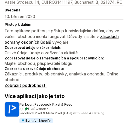
Vasile Stroescu 14, CUI RO31411197, Bucharest, B, 021374, RO
Uvedena
10. březen 2020
Přístup k datům
Tato aplikace potřebuje přístup k následujícím datům, aby ve
vašem obchodu mohla fungovat. Důvody zjistíte v
zásadách
ochrany osobních údajů
vývojáře.
Zobrazovat údaje o zákaznících:
Citlivé údaje, údaje o zařízení a aktivitě
Zobrazovat údaje o zaměstnancích a spolupracovnících:
Majitel obchodu, přispěvatelé blogu
Zobrazit a upravit údaje obchodu:
Zákazníci, produkty, objednávky, analytika obchodu, Online
obchod
Zobrazit podrobnosti
Více aplikací jako je tato
Parkour: Facebook Pixel & Feed
z 5 hvězd
5,0
(175)
•
Zdarma
Celkový počet recenzí: 175
Facebook Pixel & Meta Pixel (CAPI) with Feed & Catalog
Built for Shopify