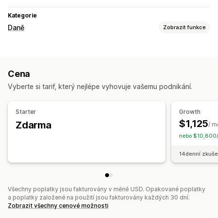
Kategorie
Daně
Zobrazit funkce
Sledování odpovědnosti
Sledování prahových hodnot
Cena
Výpočet daně
Vyberte si tarif, který nejlépe vyhovuje vašemu podnikání.
Daňové sazby
Správa sazeb
Registrace
Starter
Growth
$1,125
Zdarma
USA (daň z prodeje)
/ m
nebo $10,800/
Vykazování a evidence
14denní zkuše
Vykazování dodržování předpisů
Export dat
Všechny poplatky jsou fakturovány v měně USD. Opakované poplatky
a poplatky založené na použití jsou fakturovány každých 30 dní.
Zobrazit všechny cenové možnosti