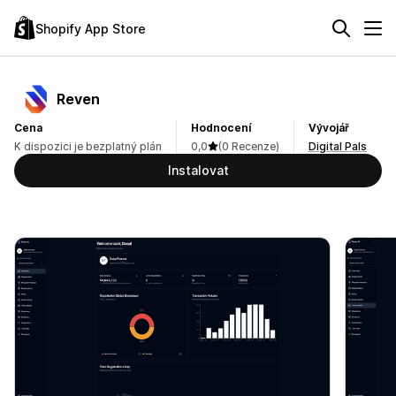
Shopify App Store
Reven
Cena
Hodnocení
Vývojář
K dispozici je bezplatný plán
0,0
(0 Recenze)
Digital Pals
Instalovat