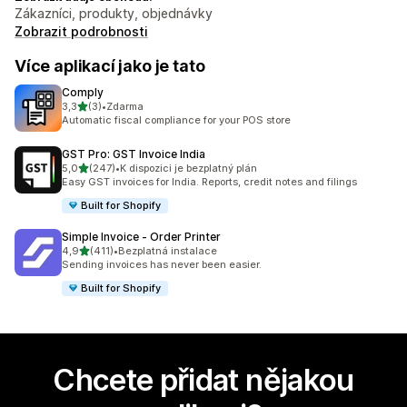
Zákazníci, produkty, objednávky
Zobrazit podrobnosti
Více aplikací jako je tato
Comply
z 5 hvězd
3,3
(3)
•
Zdarma
Celkový počet recenzí: 3
Automatic fiscal compliance for your POS store
GST Pro: GST Invoice India
z 5 hvězd
5,0
(247)
•
K dispozici je bezplatný plán
Celkový počet recenzí: 247
Easy GST invoices for India. Reports, credit notes and filings
Built for Shopify
Simple Invoice ‑ Order Printer
z 5 hvězd
4,9
(411)
•
Bezplatná instalace
Celkový počet recenzí: 411
Sending invoices has never been easier.
Built for Shopify
Chcete přidat nějakou