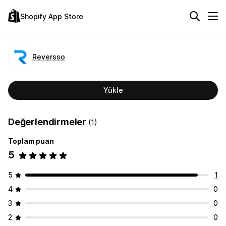
Shopify App Store
Reversso
Yükle
Değerlendirmeler
(1)
Toplam puan
5
5
1
4
0
3
0
2
0