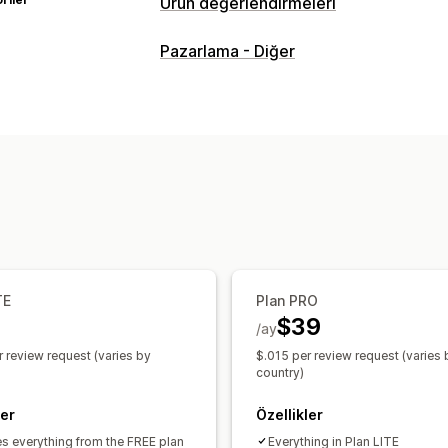
Ürün değerlendirmeleri
Görüntüleme seçenekleri
Pazarlama - Diğer
Görüşler
Fotoğraflı değerlendirmeler
Yıldız puanları
Döngüsel görünümler
Tüm değerlendirmeler sayfası
Öne çı
Değerlendirme özetleri
Değerlendirmeleri toplama yöntemleri
Anlık bildirimler
Promosyonlar
İçe v
Değerlendirme geçişi
Otomasyonlar
TE
Plan PRO
$39
/ay
r review request (varies by
$.015 per review request (varies 
country)
ler
Özellikler
es everything from the FREE plan
Everything in Plan LITE