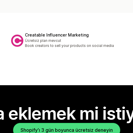
Creatable Influencer Marketing
Ücretsiz plan mevcut
Book creators to sell your products on social media
 eklemek mi isti
Shopify'ı 3 gün boyunca ücretsiz deneyin