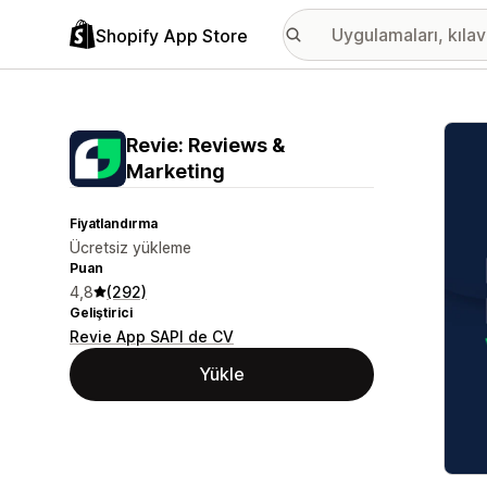
Shopify App Store
Öne ç
Revie: Reviews &
Marketing
Fiyatlandırma
Ücretsiz yükleme
Puan
4,8
(292)
Geliştirici
Revie App SAPI de CV
Yükle