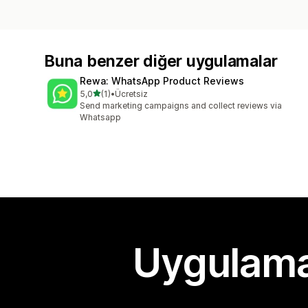
Buna benzer diğer uygulamalar
Rewa: WhatsApp Product Reviews
5 yıldız üzerinden
5,0
(1)
•
Ücretsiz
toplam 1 değerlendirme
Send marketing campaigns and collect reviews via
Whatsapp
Uygulama