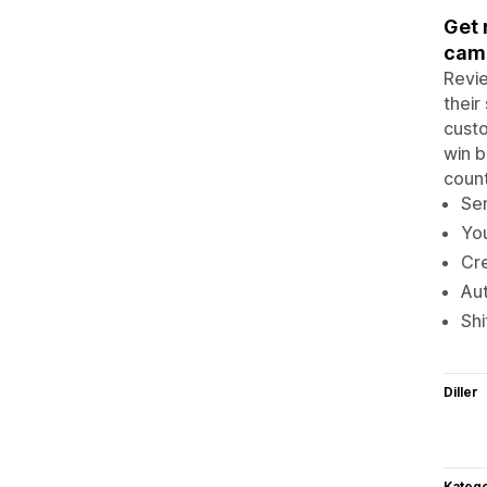
Get 
cam
Revie
their
cust
win b
count
Sen
You
Cr
Aut
Shi
Diller
Katego