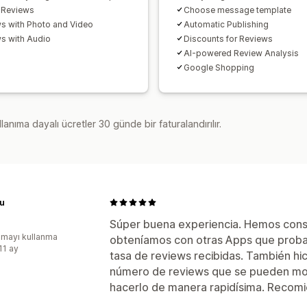
 Reviews
Choose message template
s with Photo and Video
Automatic Publishing
s with Audio
Discounts for Reviews
AI-powered Review Analysis
Google Shopping
lanıma dayalı ücretler 30 günde bir faturalandırılır.
u
Súper buena experiencia. Hemos con
mayı kullanma
obteníamos con otras Apps que prob
11 ay
tasa de reviews recibidas. También hic
número de reviews que se pueden most
hacerlo de manera rapidísima. Recomi