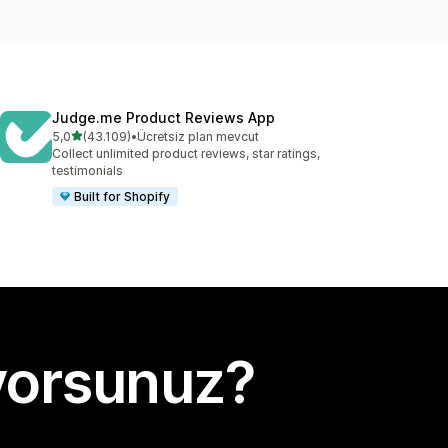
Judge.me Product Reviews App
5 yıldız üzerinden
5,0
(43.109)
•
Ücretsiz plan mevcut
toplam 43109 değerlendirme
Collect unlimited product reviews, star ratings,
testimonials
Built for Shopify
yorsunuz?