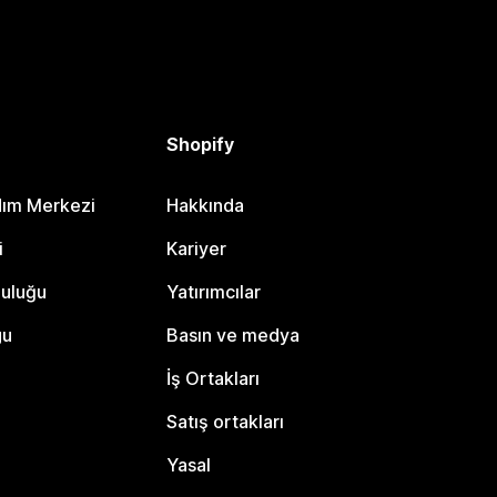
Shopify
dım Merkezi
Hakkında
i
Kariyer
luluğu
Yatırımcılar
gu
Basın ve medya
İş Ortakları
Satış ortakları
Yasal