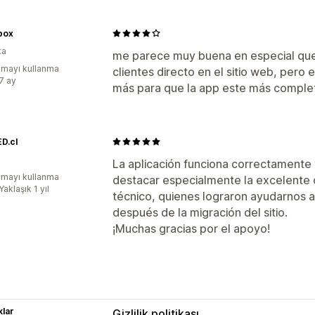
box
ka
me parece muy buena en especial que
mayı kullanma
clientes directo en el sitio web, pero e
:7 ay
más para que la app este más comple
D.cl
La aplicación funciona correctamente
mayı kullanma
destacar especialmente la excelente 
Yaklaşık 1 yıl
técnico, quienes lograron ayudarnos 
después de la migración del sitio.
¡Muchas gracias por el apoyo!
lar
Gizlilik politikası