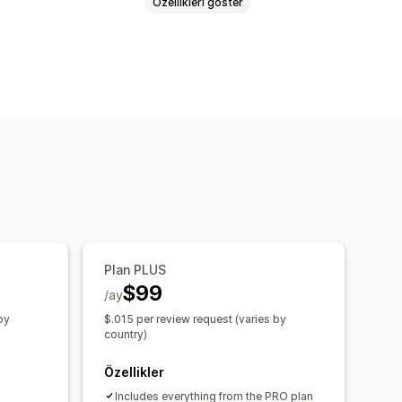
Özellikleri göster
Videolu değerlendirmeler
Medya galerileri
Izgara düzeni
kan değerlendirmeler
e dışa aktarma
Plan PLUS
$99
/ay
by
$.015 per review request (varies by
country)
Özellikler
Includes everything from the PRO plan