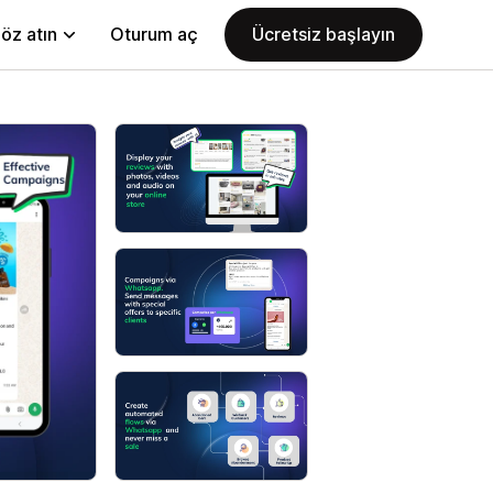
öz atın
Oturum aç
Ücretsiz başlayın