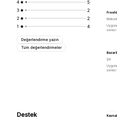
4
5
3
2
Fresh
2
2
Meksi
Uygula
1
4
süresi
Değerlendirme yazın
Tüm değerlendirmeler
BazarE
Şili
Uygula
süresi:
Destek
Kaynak