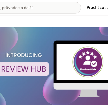
Procházet 
ie propagovaných obrázků