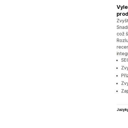
Vyle
prod
Zvyšt
Snadn
což š
Rozlu
rece
inte
SEO
Zvy
Při
Zv
Za
Jazyk