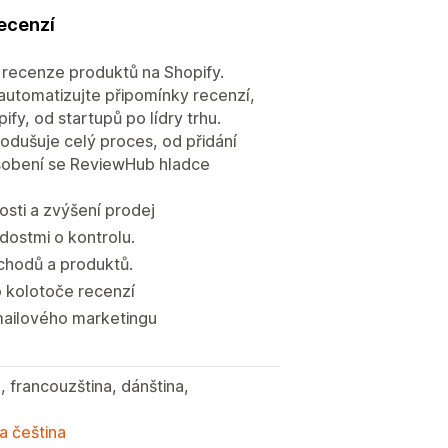
ecenzí
 recenze produktů na Shopify.
automatizujte připomínky recenzí,
fy, od startupů po lídry trhu.
nodušuje celý proces, od přidání
ůsobení se ReviewHub hladce
sti a zvýšení prodej
dostmi o kontrolu.
chodů a produktů.
 kolotoče recenzí
mailového marketingu
a, francouzština, dánština,
a čeština