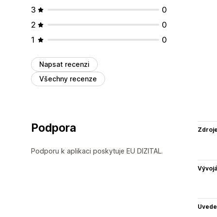
3
0
2
0
1
0
Napsat recenzi
Všechny recenze
Podpora
Zdroj
Podporu k aplikaci poskytuje EU DIZITAL.
Vývojá
Uvede