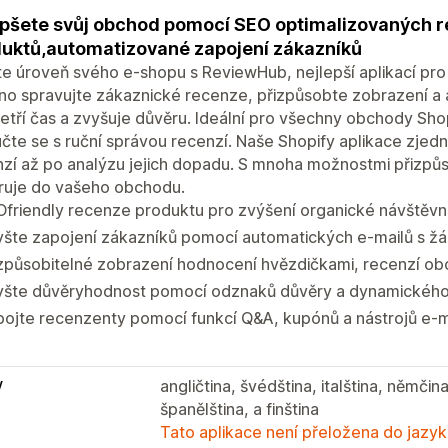
pšete svůj obchod pomocí SEO optimalizovaných r
uktů,automatizované zapojení zákazníků
e úroveň svého e-shopu s ReviewHub, nejlepší aplikací pro
o spravujte zákaznické recenze, přizpůsobte zobrazení a 
etří čas a zvyšuje důvěru. Ideální pro všechny obchody Shopi
čte se s ruční správou recenzí. Naše Shopify aplikace zjed
nzí až po analýzu jejich dopadu. S mnoha možnostmi přizp
gruje do vašeho obchodu.
friendly recenze produktu pro zvýšení organické návštěvno
šte zapojení zákazníků pomocí automatických e-mailů s žá
způsobitelné zobrazení hodnocení hvězdičkami, recenzí ob
yšte důvěryhodnost pomocí odznaků důvěry a dynamického
pojte recenzenty pomocí funkcí Q&A, kupónů a nástrojů e-
y
angličtina, švédština, italština, němčin
španělština, a finština
Tato aplikace není přeložena do jazyk