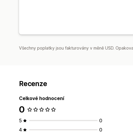
Všechny poplatky jsou fakturovány v měně USD. Opakovan
Recenze
Celkové hodnocení
0
5
0
4
0