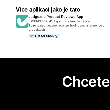
Více aplikací jako je tato
Judge.me Product Reviews App
z 5 hvězd
5,0
(43 059)
•
K dispozici je bezplatný plán
Celkový počet recenzí: 43059
Sbírejte neomezené recenze, hodnocení a reference o
produktech
Built for Shopify
Chcete 