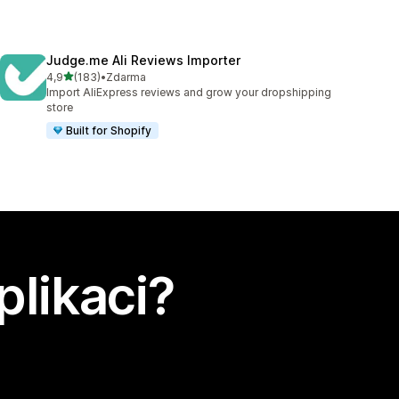
Judge.me Ali Reviews Importer
z 5 hvězd
4,9
(183)
•
Zdarma
Celkový počet recenzí: 183
Import AliExpress reviews and grow your dropshipping
store
Built for Shopify
plikaci?