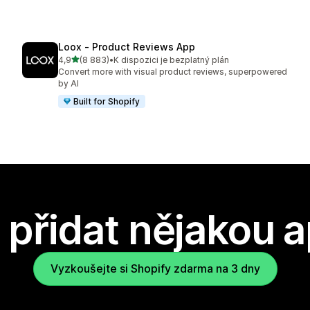
Loox ‑ Product Reviews App
z 5 hvězd
4,9
(8 883)
•
K dispozici je bezplatný plán
Celkový počet recenzí: 8883
Convert more with visual product reviews, superpowered
by AI
Built for Shopify
přidat nějakou a
Vyzkoušejte si Shopify zdarma na 3 dny