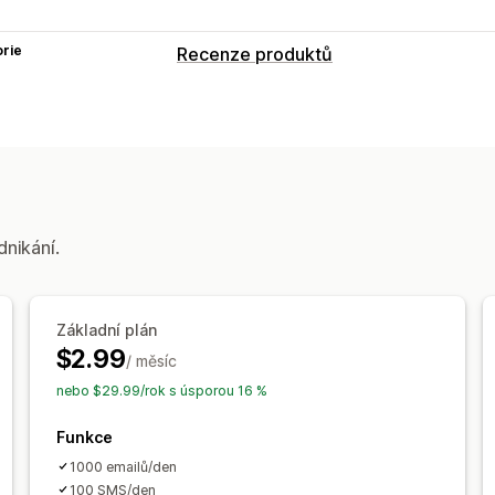
rie
Recenze produktů
Možnosti zobrazení
Ohlasy
Fotorecenze
Hvězdičková h
Rozvržení mřížky
Stránka Všechny r
Recenze s nejlepším hodnocením
Vy
Filtrování
dnikání.
Způsoby shromažďování recenzí
E-mailové žádosti
SMS žádosti
Prop
Import a export
Migrace recenzí
Syn
Základní plán
$2.99
Vlastní žádosti
/ měsíc
nebo $29.99/rok s úsporou 16 %
Funkce
1000 emailů/den
100 SMS/den