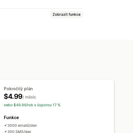
Zobrazit funkce
odnocení
Odznaky
Karusely
ecenze
brané recenze
Souhrny recenzí
agační akce
Referraly
dikace recenzí
Automatizace
Pokročilý plán
$4.99
/ měsíc
nebo $49.99/rok s úsporou 17 %
Funkce
3000 emailů/den
300 SMS/den