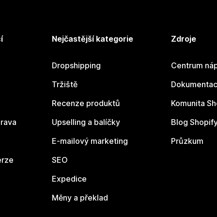
í
Nejčastější kategorie
Zdroje
Dropshipping
Centrum náp
Tržiště
Dokumentace
Recenze produktů
Komunita Sh
rava
Upselling a balíčky
Blog Shopif
E-mailový marketing
Průzkum
erze
SEO
Expedice
Měny a překlad