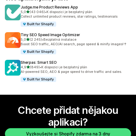
Judge.me Product Reviews App
z 5 hvězd
5,0
(43 046)
•
K dispozici je bezplatný plán
Celkový počet recenzí: 43046
Collect unlimited product reviews, star ratings, testimonials
Built for Shopify
Tiny SEO Speed Image Optimizer
z 5 hvězd
5,0
(2 245)
•
Bezplatná instalace
Celkový počet recenzí: 2245
Boost SEO traffic, AEO/AI search, page speed & minify images!↑
Built for Shopify
Sherpas: Smart SEO
z 5 hvězd
4,9
(849)
•
K dispozici je bezplatný plán
Celkový počet recenzí: 849
AI-powered SEO, AEO & page speed to drive traffic and sales.
Built for Shopify
Chcete přidat nějakou
aplikaci?
Vyzkoušejte si Shopify zdarma na 3 dny