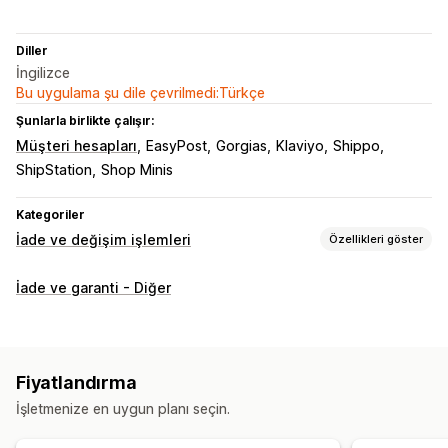
Diller
İngilizce
Bu uygulama şu dile çevrilmedi:Türkçe
Şunlarla birlikte çalışır:
Müşteri hesapları
EasyPost
Gorgias
Klaviyo
Shippo
ShipStation
Shop Minis
Kategoriler
İade ve değişim işlemleri
Özellikleri göster
İade seçenekleri
İade ve garanti - Diğer
Otomatik iadeler
Manuel para iadeleri
Değişimler
Hediye kartları
Mağaza kredisi
Hediye iadeleri
İade yönetimi
Fiyatlandırma
Otomatik onaylar
İade portalı
Özel politikalar
İade süresi
İşletmenize en uygun planı seçin.
İade nedenleri
Çoklu dil
Kargo etiketleri
İade takibi