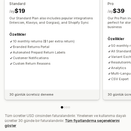
E-posta bildirimleri
Özel marka öğeleri
Standard
Pro
Para iadesi yönetimi
Analizler
$19
$39
/ay
/ay
Our Standard Plan also includes popular integrations
Our Pro Plan i
(Intercom, Klaviyo, and Gorgias), and Shopify Sync
perfect for sto
business
Özellikler
Özellikler
10 monthly returns ($1 per extra return)
50 monthly r
Branded Returns Portal
All Standar
Automated Prepaid Return Labels
Variant Exc
Customer Notifications
ResolutionH
Custom Return Reasons
Analytics
Multi-Langu
CSV Export
30 günlük ücretsiz deneme
30 günlük ücr
Tüm ücretler USD cinsinden faturalandırılır. Yinelenen ve kullanıma dayalı
ücretler 30 günde bir faturalandırılır.
Tüm fiyatlandırma seçeneklerini
göster