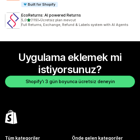
Built for Shopify
EcoReturns: AI powered Returns
5 yıldız üzerinden
5,0
(119)
•
Ücretsiz plan mevcut
toplam 119 değerlendirme
Full Returns, Exchange, Refund & Labels system with AI Agents
Uygulama eklemek mi
istiyorsunuz?
Shopify'ı 3 gün boyunca ücretsiz deneyin
Tüm kategoriler
Önde gelen kategoriler