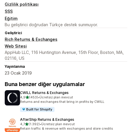
Gizlilik politikası
SSS
Eğitim
Bu geliştirici doğrudan Türkçe destek sunmuyor.
Geliştirici
Rich Returns & Exchanges
Web Sitesi
AppHub LLC, 116 Huntington Avenue, 15th Floor, Boston, MA,
02116, US
Yayınlanma
23 Ocak 2019
Buna benzer diğer uygulamalar
CWILL Returns & Exchanges
5 yıldız üzerinden
4,9
(453)
•
Ücretsiz plan mevcut
toplam 453 değerlendirme
Returns and exchanges that bring in profits by CWILL
Built for Shopify
AfterShip Returns & Exchanges
5 yıldız üzerinden
4,7
(1.392)
•
Ücretsiz plan mevcut
toplam 1392 değerlendirme
Retain traffic & revenue with exchanges and store credits