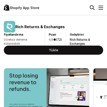
Shopify App Store
Rich Returns & Exchanges
Fiyatlandırma
Puan
Geliştirici
Ücretsiz deneme
4,8
(72)
Rich Returns &
kullanılabilir
Exchanges
Yükle