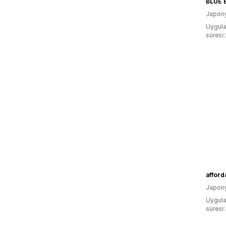
Japon
Uygula
süresi
affor
Japon
Uygula
süresi