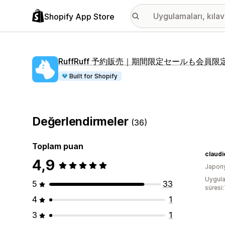
Shopify App Store
RuffRuff 予約販売｜期間限定セールも会員
Built for Shopify
Değerlendirmeler
(36)
Toplam puan
claudi
4,9
Japon
Uygula
5
33
süresi
4
1
3
1