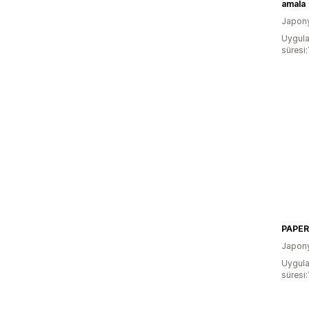
amala
Japon
Uygula
süresi:
PAPER
Japon
Uygula
süresi: