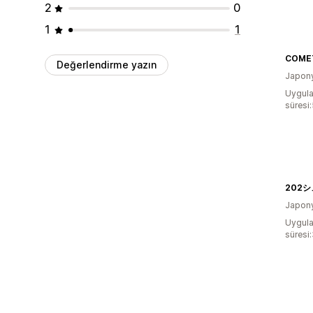
2
0
1
1
COME
Değerlendirme yazın
Japon
Uygula
süresi
Japon
Uygula
süresi