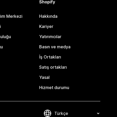
Shopify
dım Merkezi
Hakkında
i
Kariyer
luluğu
Yatırımcılar
gu
Basın ve medya
İş Ortakları
Satış ortakları
Yasal
Hizmet durumu