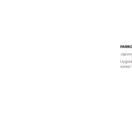
Japon
Uygula
süresi