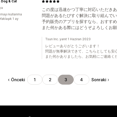
s Dog & Cat
ya
この度は迅速かつ丁寧に対応いただきあ
mayı kullanma
問題があるたびすぐ解決に取り組んでい
Yaklaşık 1 ay
予約販売のアプリを探すなら、おすすめ
また何かある際にはどうぞよろしくお願
Tsun Inc. yanıt 1 Haziran 2023
レビューありがとうございます！
問題が無事解決できて、こちらとしても安
また何かありましたら、お気軽にご連絡く
Önceki
Sonraki
1
2
3
4