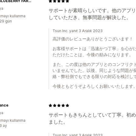
BLUE BLUEBERRY FARMのオンラインショップ
ya
サポートが素晴らしいです。他のアプリ
mayı kullanma
していただき、無事問題が解決した。
:29 gün
Tsun Inc. yanıt 3 Aralık 2023
高評価のレビューありがとうございます！
お客様サポートは「迅速かつ丁寧」を心が
ただけたことは、今後の励みになります。
また、この度は他のアプリとのコンフリク
いませんでした。以後、同じような問題が
絡・弊社側でもできる限りの対応を検討し
今後ともどうぞよろしくお願いいたします
dance
ya
サポートもきちんとしていて丁寧。初め
mayı kullanma
ました。
:3 ay
Tsun Inc. yanıt 3 Aralık 2023