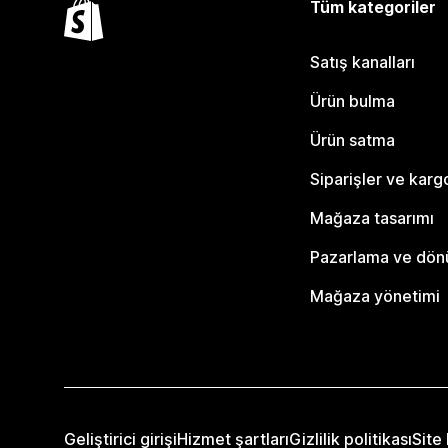
Tüm kategoriler
Satış kanalları
Ürün bulma
Ürün satma
Siparişler ve karg
Mağaza tasarımı
Pazarlama ve dö
Mağaza yönetimi
Geliştirici girişi
Hizmet şartları
Gizlilik politikası
Site 