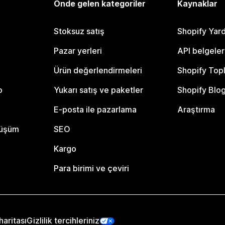
Önde gelen kategoriler
Kaynaklar
Stoksuz satış
Shopify Yar
Pazar yerleri
API belgeler
Ürün değerlendirmeleri
Shopify Top
o
Yukarı satış ve paketler
Shopify Blo
E-posta ile pazarlama
Araştırma
nüşüm
SEO
Kargo
Para birimi ve çeviri
haritası
Gizlilik tercihleriniz