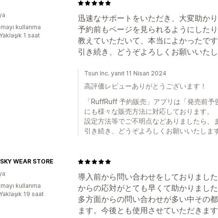
ya
迅速なサポートをいただき、大変助かり
mayı kullanma
予約前もページを見られるようにしたり
Yaklaşık 1 saat
教えていただいて、本当によかったです
引き続き、どうぞよろしくお願いいたし
Tsun Inc. yanıt 11 Nisan 2024
高評価レビューありがとうございます！
「RuffRuff 予約販売」アプリは「発売
にも様々な販売方法に対応しております。
設定方法等でご不明点などありましたら、
引き続き、どうぞよろしくお願いいたしま
SKY WEAR STORE
ya
導入前から問い合わせをしておりました
mayı kullanma
からの応対がとても早くて助かりました
Yaklaşık 19 saat
多方面からの問い合わせが多い中その都
ます。今後とも使用させていただきます