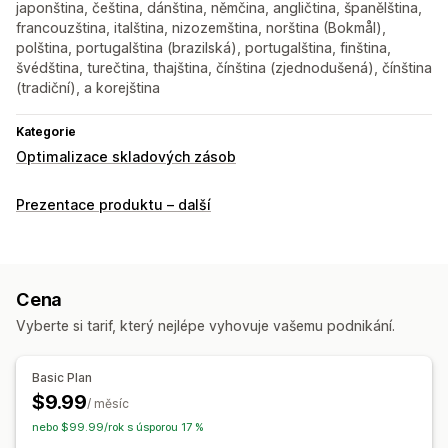
japonština, čeština, dánština, němčina, angličtina, španělština,
francouzština, italština, nizozemština, norština (Bokmål),
polština, portugalština (brazilská), portugalština, finština,
švédština, turečtina, thajština, čínština (zjednodušená), čínština
(tradiční), a korejština
Kategorie
Optimalizace skladových zásob
Prezentace produktu – další
Cena
Vyberte si tarif, který nejlépe vyhovuje vašemu podnikání.
Basic Plan
$9.99
/ měsíc
nebo $99.99/rok s úsporou 17 %