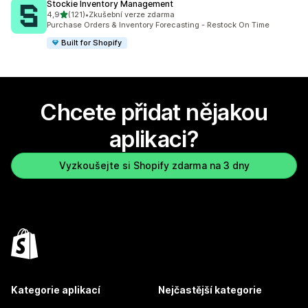
Stockie Inventory Management
z 5 hvězd
4,9
(121)
•
Zkušební verze zdarma
Celkový počet recenzí: 121
Purchase Orders & Inventory Forecasting - Restock On Time
Built for Shopify
Chcete přidat nějakou
aplikaci?
Vyzkoušejte si Shopify zdarma na 3 dny
Kategorie aplikací
Nejčastější kategorie