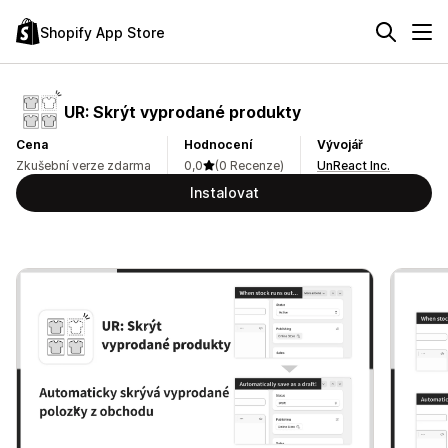
Shopify App Store
UR: Skrýt vyprodané produkty
Cena
Hodnocení
Vývojář
Zkušební verze zdarma
0,0
(0 Recenze)
UnReact Inc.
Instalovat