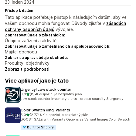
23. leden 2024
Přístup k datům
Tato aplikace potřebuje přístup k následujícím datům, aby ve
vašem obchodu mohla fungovat. Důvody zjistíte v
zásadách
ochrany osobních údajů
vývojáře.
Zobrazovat údaje o zákaznících:
Údaje o zařízení a aktivitě
Zobrazovat údaje o zaměstnancích a spolupracovnících:
Majitel obchodu
Zobrazit a upravit údaje obchodu:
Produkty, objednávky
Zobrazit podrobnosti
Více aplikací jako je tato
Urgency! Low stock counter
z 5 hvězd
3,0
(8)
•
K dispozici je bezplatný plán
Celkový počet recenzí: 8
Low stock counter inventory alerts—create scarcity & urgency
Color Swatch King: Variants
z 5 hvězd
5,0
(2 774)
•
K dispozici je bezplatný plán
Celkový počet recenzí: 2774
BOOST SALE with Variants Options as Variant Image/Color Swatch
Built for Shopify