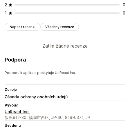
2
0
1
0
Napsat recenzi
Všechny recenze
Zatím žádné recenze
Podpora
Podporu k aplikaci poskytuje UnReact Inc..
Zdroje
Zásady ochrany osobních údajů
Vývojář
UnReact Inc.
飯氏912-30, 福岡市西区, JP-40, 819-0371, JP
Uvedena