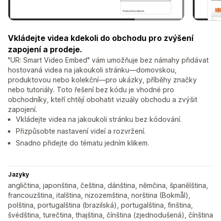
Vkládejte videa kdekoli do obchodu pro zvýšení
zapojení a prodeje.
"UR: Smart Video Embed" vám umožňuje bez námahy přidávat
hostovaná videa na jakoukoli stránku—domovskou,
produktovou nebo kolekční—pro ukázky, příběhy značky
nebo tutoriály. Toto řešení bez kódu je vhodné pro
obchodníky, kteří chtějí obohatit vizuály obchodu a zvýšit
zapojení.
Vkládejte videa na jakoukoli stránku bez kódování.
Přizpůsobte nastavení videí a rozvržení.
Snadno přidejte do tématu jedním klikem.
Jazyky
angličtina, japonština, čeština, dánština, němčina, španělština,
francouzština, italština, nizozemština, norština (Bokmål),
polština, portugalština (brazilská), portugalština, finština,
švédština, turečtina, thajština, čínština (zjednodušená), čínština