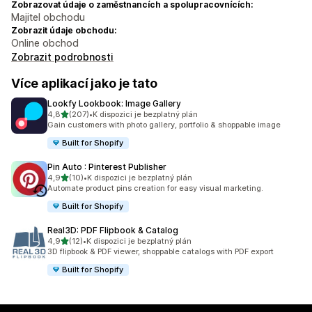
Zobrazovat údaje o zaměstnancích a spolupracovnících:
Majitel obchodu
Zobrazit údaje obchodu:
Online obchod
Zobrazit podrobnosti
Více aplikací jako je tato
Lookfy Lookbook: Image Gallery
z 5 hvězd
4,8
(207)
•
K dispozici je bezplatný plán
Celkový počet recenzí: 207
Gain customers with photo gallery, portfolio & shoppable image
Built for Shopify
Pin Auto : Pinterest Publisher
z 5 hvězd
4,9
(10)
•
K dispozici je bezplatný plán
Celkový počet recenzí: 10
Automate product pins creation for easy visual marketing.
Built for Shopify
Real3D: PDF Flipbook & Catalog
z 5 hvězd
4,9
(12)
•
K dispozici je bezplatný plán
Celkový počet recenzí: 12
3D flipbook & PDF viewer, shoppable catalogs with PDF export
Built for Shopify