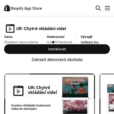
Shopify App Store
UR: Chytré vkládání videí
Cena
Hodnocení
Vývojář
Zkušební verze zdarma
0,0
(0 Recenze)
UnReact Inc.
Instalovat
Zobrazit demoverzi obchodu