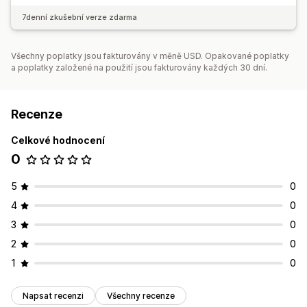
7denní zkušební verze zdarma
Všechny poplatky jsou fakturovány v měně USD. Opakované poplatky
a poplatky založené na použití jsou fakturovány každých 30 dní.
Recenze
Celkové hodnocení
0
5
0
4
0
3
0
2
0
1
0
Napsat recenzi
Všechny recenze