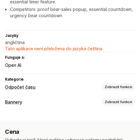
essential timer feature.
Competitors: proof bear-sales popup, essential countdown,
urgency bear countdown
Jazyky
angličtina
Tato aplikace není přeložena do jazyka čeština
Funguje s:
Open AI
Kategorie
Odpočet času
Zobrazit funkce
Možnosti zobrazení
Bannery
Zobrazit funkce
Barva a písmo
Vlastní text
Vlastní pozice
Typ banneru
Oznamovací lišta
Připnutý banner
Stránka produktu
Odpočet
Automaticky otevíraná okna
Stránka košíku
Cena
Vstupní stránky
Stránky produktů
Přizpůsobení
Vyberte si tarif, který nejlépe vyhovuje vašemu podnikání.