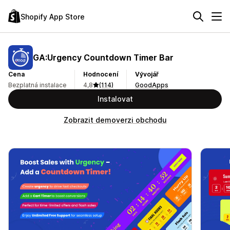
Shopify App Store
GA:Urgency Countdown Timer Bar
Cena
Hodnocení
Vývojář
Bezplatná instalace
4,8
(114)
GoodApps
Instalovat
Zobrazit demoverzi obchodu