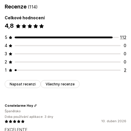
Recenze
(114)
Celkové hodnocení
4,8
5
112
4
0
3
0
2
0
1
2
Napsat recenzi
Všechny recenze
Constelarme Hoy
Španělsko
Doba používání aplikace: 3 dny
10. duben 2026
EXCELENTE