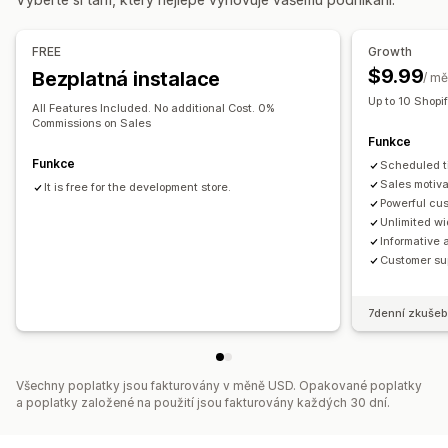
Pozice banneru
Animace
Připnuté zobrazení
Možnosti časování
Odkazy a tlačítka
Pozadí
Barva a písmo
Vlastní CSS
Opakované
Naplánované
Rozsah dat
Na základě událostí
FREE
Growth
Responzivní design pro mobilní zařízení
Plánování
Resetování při každé návštěvě
Pevné koncové datum
$9.99
Bezplatná instalace
/ mě
Cílení na chování
Pevná minuta
Jednorázové
Na základě relací
Up to 10 Shopi
All Features Included. No additional Cost. 0%
Časované relace
Commissions on Sales
Analytika a vykazování
Funkce
A/​B testování
Analytika v reálném čase
Typ časovače
Funkce
Scheduled t
Denní výhodné nabídky
Bleskové výprodeje
Sales motiva
It is free for the development store.
Powerful cu
Časově omezená propagace
Datum vypršení platnosti
Unlimited w
Speciální událost
Předobjednávka
Uvedení produktu
Informative 
Customer su
Pokladna
Nejzazší termín expedice
Spuštění obchodu
7denní zkušeb
Všechny poplatky jsou fakturovány v měně USD. Opakované poplatky
a poplatky založené na použití jsou fakturovány každých 30 dní.