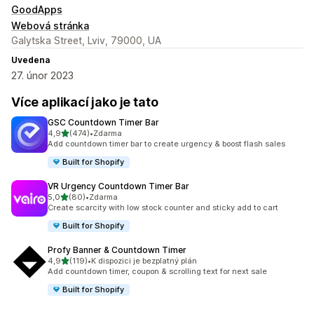
GoodApps
Webová stránka
Galytska Street, Lviv, 79000, UA
Uvedena
27. únor 2023
Více aplikací jako je tato
GSC Countdown Timer Bar
z 5 hvězd
4,9
(474)
•
Zdarma
Celkový počet recenzí: 474
Add countdown timer bar to create urgency & boost flash sales
Built for Shopify
VR Urgency Countdown Timer Bar
z 5 hvězd
5,0
(80)
•
Zdarma
Celkový počet recenzí: 80
Create scarcity with low stock counter and sticky add to cart
Built for Shopify
Profy Banner & Countdown Timer
z 5 hvězd
4,9
(119)
•
K dispozici je bezplatný plán
Celkový počet recenzí: 119
Add countdown timer, coupon & scrolling text for next sale
Built for Shopify