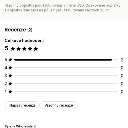
Všechny poplatky jsou fakturovány v měně USD. Opakované poplatky
a poplatky založené na použití jsou fakturovány každých 30 dní.
Recenze
(2)
Celkové hodnocení
5
5
2
4
0
3
0
2
0
1
0
Napsat recenzi
Všechny recenze
Pyrrha Wholesale