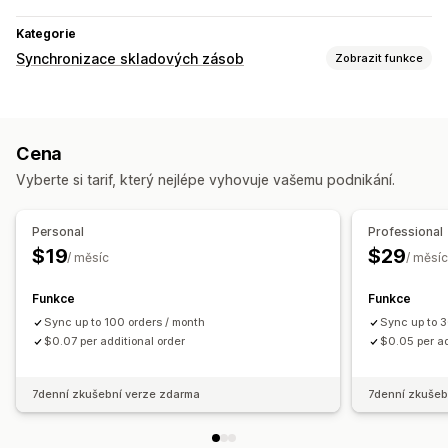
Kategorie
Synchronizace skladových zásob
Zobrazit funkce
Typ synchronizace
Objednávky
Automatická
Cena
Oznámení a výkazy
Vyberte si tarif, který nejlépe vyhovuje vašemu podnikání.
Podrobné protokoly
Personal
Professional
$19
$29
/ měsíc
/ měsíc
Funkce
Funkce
Sync up to 100 orders / month
Sync up to 3
$0.07 per additional order
$0.05 per ad
7denní zkušební verze zdarma
7denní zkušeb