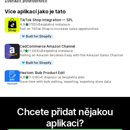
Zobrazit podrobnosti
Více aplikací jako je tato
TikTok Shop Integration — SPL
z 5 hvězd
4,9
(735)
•
Bezplatná instalace
Celkový počet recenzí: 735
Sell on TikTok Shop to increase sales opportunities
Built for Shopify
CedCommerce Amazon Channel
z 5 hvězd
4,7
(1 064)
•
Bezplatná instalace
Celkový počet recenzí: 1064
Selling on Amazon becomes Easy with the Amazon Sales Channel
Built for Shopify
Hextom: Bulk Product Edit
z 5 hvězd
4,9
(1 018)
•
K dispozici je bezplatný plán
Celkový počet recenzí: 1018
Save time with bulk editing, importing, exporting store data
Chcete přidat nějakou
aplikaci?