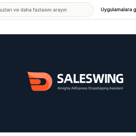
Uygulamalara g
ıkan görsel galerisi