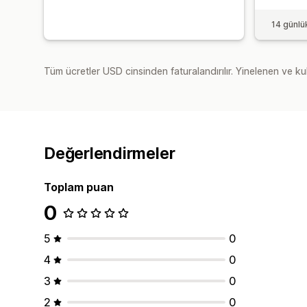
14 günlü
Tüm ücretler USD cinsinden faturalandırılır. Yinelenen ve kul
Değerlendirmeler
Toplam puan
0
5
0
4
0
3
0
2
0