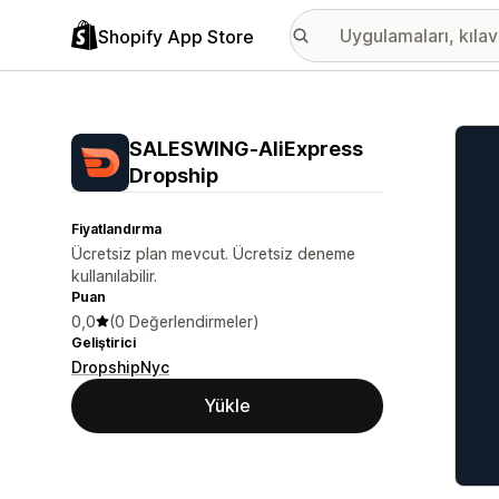
Shopify App Store
Öne ç
SALESWING‑AliExpress
Dropship
Fiyatlandırma
Ücretsiz plan mevcut. Ücretsiz deneme
kullanılabilir.
Puan
0,0
(0 Değerlendirmeler)
Geliştirici
DropshipNyc
Yükle