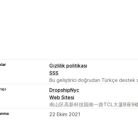
lar
Gizlilik politikası
SSS
Bu geliştirici doğrudan Türkçe destek
rici
DropshipNyc
Web Sitesi
南山区高新科技园南一路TCL大厦B座9楼, 深圳
lanma
22 Ekim 2021