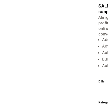
SALE
supp
Almig
profi
onlin
conve
Add
Ad
Aut
Bul
Aut
Diller
Katego