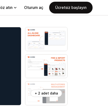
öz atın
Oturum aç
Ücretsiz başlayın
+ 2 adet daha