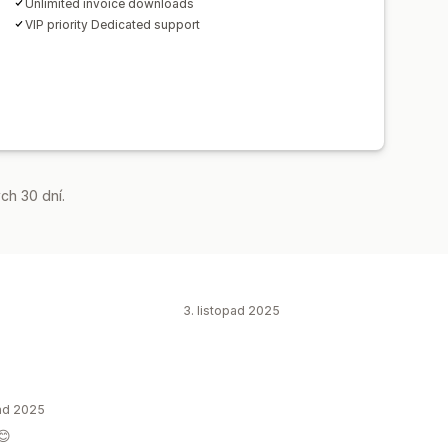
Unlimited invoice downloads
VIP priority Dedicated support
ch 30 dní.
3. listopad 2025
ad 2025
😊