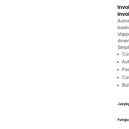
Invo
Invo
Autom
busin
shipp
downl
Simpl
Cus
Aut
Pac
Cus
Bul
Jazyk
Funguj