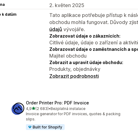
na
2. květen 2025
p k datům
Tato aplikace potřebuje přístup k ná
obchodu mohla fungovat. Důvody zjist
údajů
vývojáře.
Zobrazovat údaje o zákaznících:
Citlivé údaje, údaje o zařízení a aktivit
Zobrazovat údaje o zaměstnancích a sp
Majitel obchodu
Zobrazit a upravit údaje obchodu:
Produkty, objednávky
Zobrazit podrobnosti
Order Printer Pro: PDF Invoice
z 5 hvězd
4,9
(2 683)
•
Bezplatná instalace
Celkový počet recenzí: 2683
Invoice generator for PDF invoices, quotes & packing
slips.
Built for Shopify