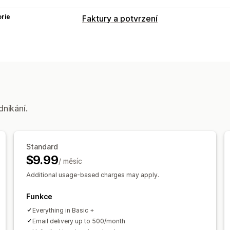
rie
Faktury a potvrzení
Typy dokumentů
Faktury
Účtenky
Vlastní dokumenty
Vracení zboží
Přizpůsobení
Barva a písmo
Prosazování značky
P
dnikání.
Výpočet daní
Šablony
Čárové kódy
Správa souborů
Standard
Pojmenování souborů
Automatizace 
$9.99
/ měsíc
Tisk a export
Additional usage-based charges may apply.
Funkce
Everything in Basic +
Email delivery up to 500/month