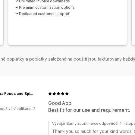
Unlimited invoice downloads
Premium customization options
Dedicated customer support
é poplatky a poplatky založené na použití jsou fakturovány každý
Kusakka Foods and Spices
Good App
oužívání aplikace: 2
Best fit for our use and requirement.
Vývojář Samy Ecommerce odpověděl 4. listop
Thank you so much for your kind words! 