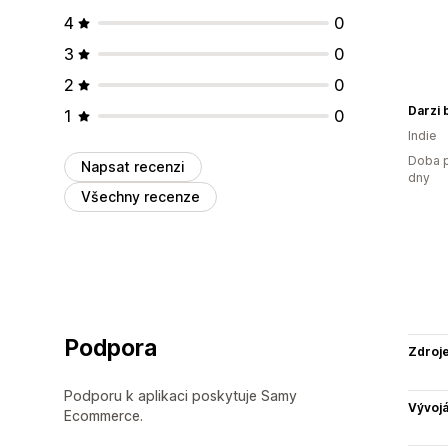
4
0
3
0
2
0
Darzi 
1
0
Indie
Doba p
Napsat recenzi
dny
Všechny recenze
Podpora
Zdroj
Podporu k aplikaci poskytuje Samy
Vývojá
Ecommerce.