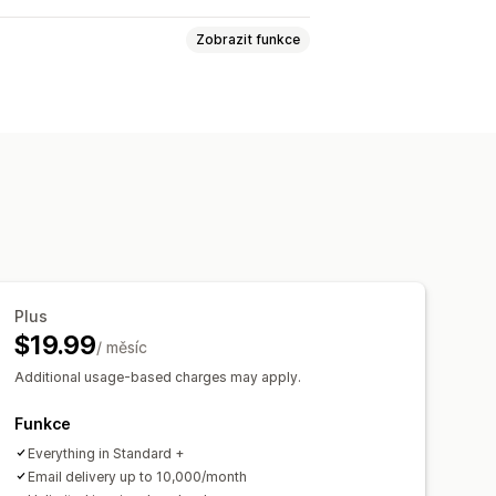
Zobrazit funkce
Přepravní listy
Štítky zásilek
ole
Čísla faktur
E-mail odesílatele
Loga
Více měn
Plus
e-mailů
Generování PDF
$19.99
/ měsíc
Additional usage-based charges may apply.
Funkce
Everything in Standard +
Email delivery up to 10,000/month