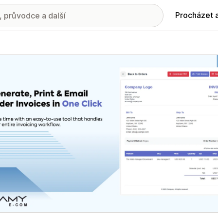
Procházet 
ie propagovaných obrázků