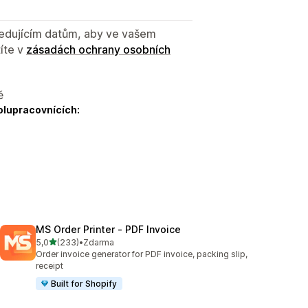
sledujícím datům, aby ve vašem
íte v
zásadách ochrany osobních
ě
olupracovnících:
MS Order Printer ‑ PDF Invoice
z 5 hvězd
5,0
(233)
•
Zdarma
Celkový počet recenzí: 233
Order invoice generator for PDF invoice, packing slip,
receipt
Built for Shopify