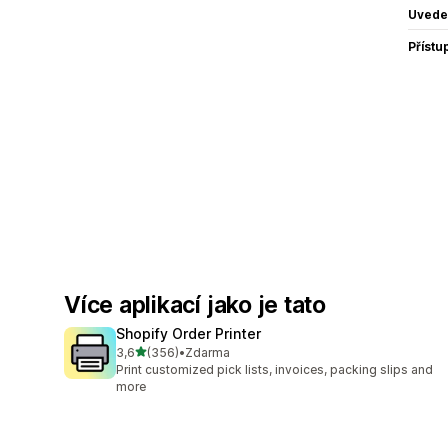
Uvede
Přístu
Více aplikací jako je tato
Shopify Order Printer
z 5 hvězd
3,6
(356)
•
Zdarma
Celkový počet recenzí: 356
Print customized pick lists, invoices, packing slips and
more