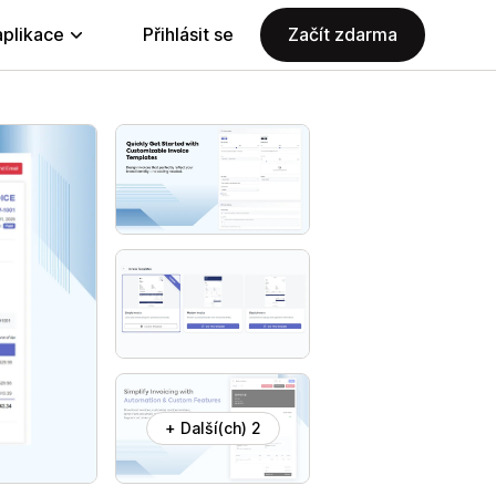
aplikace
Přihlásit se
Začít zdarma
+ Další(ch) 2