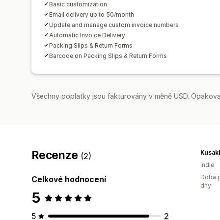
Basic customization
Email delivery up to 50/month
Update and manage custom invoice numbers
Automatic Invoice Delivery
Packing Slips & Return Forms
Barcode on Packing Slips & Return Forms
Všechny poplatky jsou fakturovány v měně USD. Opakovan
Recenze
(2)
Indie
Doba p
Celkové hodnocení
dny
5
5
2