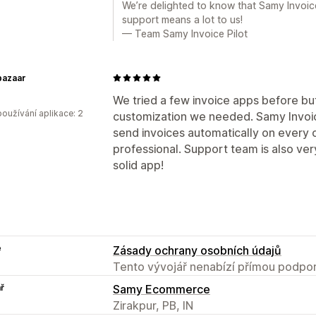
We’re delighted to know that Samy Invoice 
support means a lot to us!
— Team Samy Invoice Pilot
bazaar
We tried a few invoice apps before bu
oužívání aplikace: 2
customization we needed. Samy Invoic
send invoices automatically on every o
professional. Support team is also very
solid app!
e
Zásady ochrany osobních údajů
Tento vývojář nenabízí přímou podpor
ř
Samy Ecommerce
Zirakpur, PB, IN