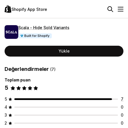
Shopify App Store
Scala ‑ Hide Sold Variants
Built for Shopify
Yükle
Değerlendirmeler
(7)
Toplam puan
5
5
7
4
0
3
0
2
0