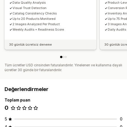
Data Quality Analysis
Product-Lev
Visual Trust Detection
Conversion 
Catalog Consistency Checks
Inventory A
Up to 20 Products Monitored
Up to 75 Pro
2 Images Analyzed Per Product
3 Images An
Weekly Audits + Readiness Score
Daily Audits
30 günlük ücretsiz deneme
30 günlük ücr
Tüm ücretler USD cinsinden faturalandırılır. Yinelenen ve kullanıma dayalı
ücretler 30 günde bir faturalandırılır.
Değerlendirmeler
Toplam puan
0
5
0
4
0