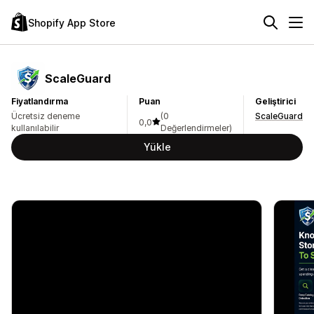
Shopify App Store
ScaleGuard
Fiyatlandırma
Puan
Geliştirici
Ücretsiz deneme
(0
ScaleGuard
0,0
kullanılabilir
Değerlendirmeler)
Yükle