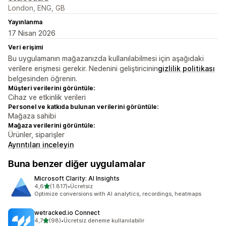
London, ENG, GB
Yayınlanma
17 Nisan 2026
Veri erişimi
Bu uygulamanın mağazanızda kullanılabilmesi için aşağıdaki
verilere erişmesi gerekir. Nedenini geliştiricinin
gizlilik politikası
belgesinden öğrenin.
Müşteri verilerini görüntüle:
Cihaz ve etkinlik verileri
Personel ve katkıda bulunan verilerini görüntüle:
Mağaza sahibi
Mağaza verilerini görüntüle:
Ürünler, siparişler
Ayrıntıları inceleyin
Buna benzer diğer uygulamalar
Microsoft Clarity: AI Insights
5 yıldız üzerinden
4,6
(1.817)
•
Ücretsiz
toplam 1817 değerlendirme
Optimize conversions with AI analytics, recordings, heatmaps
wetracked.io Connect
5 yıldız üzerinden
4,7
(98)
•
Ücretsiz deneme kullanılabilir
toplam 98 değerlendirme