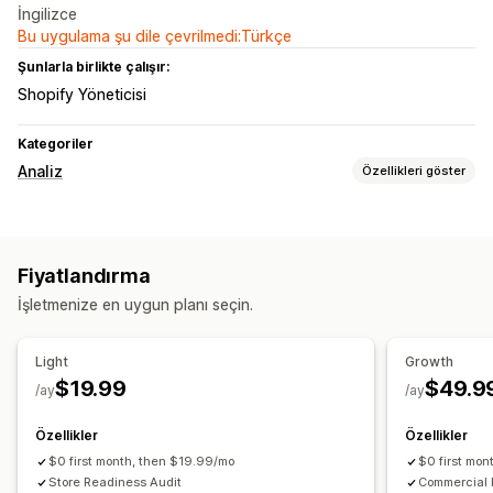
İngilizce
Bu uygulama şu dile çevrilmedi:Türkçe
Şunlarla birlikte çalışır:
Shopify Yöneticisi
Kategoriler
Analiz
Özellikleri göster
Pazarlama ve satış
Yapay zeka analizleri
Fiyatlandırma
Görseller ve raporlar
İşletmenize en uygun planı seçin.
Analizler kontrol paneli
Dışa veri aktarma
Geçmiş analizi
Bildirimler
Light
Growth
$19.99
$49.9
/ay
/ay
Özellikler
Özellikler
$0 first month, then $19.99/mo
$0 first mo
Store Readiness Audit
Commercial R