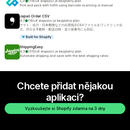
z 5 hvězd
5,0
(118)
•
K dispozici je bezplatný plán
Celkový počet recenzí: 118
Pick and pack with fulfill using barcode scanning or manual
Japan Order CSV
z 5 hvězd
4,7
(18)
•
K dispozici je bezplatný plán
Celkový počet recenzí: 18
ヤマト・佐川・日本郵便などの出荷指示CSVファイルをワンクリック出
力。代引き手数料・配送日時・送り状番号にも対応。
Built for Shopify
ShippingEasy
z 5 hvězd
4,3
(315)
•
K dispozici je bezplatný plán
Celkový počet recenzí: 315
Automate shipping and save with the best shipping rates
Chcete přidat nějakou
aplikaci?
Vyzkoušejte si Shopify zdarma na 3 dny