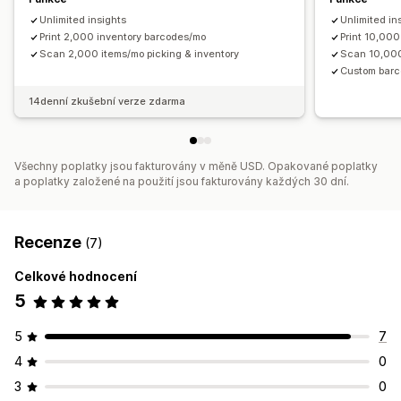
Unlimited insights
Unlimited in
Print 2,000 inventory barcodes/mo
Print 10,00
Scan 2,000 items/mo picking & inventory
Scan 10,000
Custom barc
14denní zkušební verze zdarma
Všechny poplatky jsou fakturovány v měně USD. Opakované poplatky
a poplatky založené na použití jsou fakturovány každých 30 dní.
Recenze
(7)
Celkové hodnocení
5
5
7
4
0
3
0