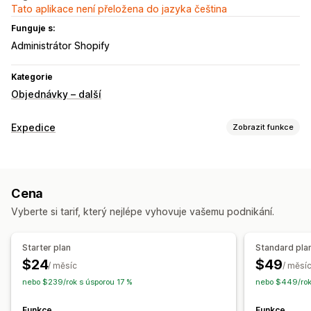
Tato aplikace není přeložena do jazyka čeština
Funguje s:
Administrátor Shopify
Kategorie
Objednávky – další
Expedice
Zobrazit funkce
Štítky a balení
Přepravní listy
Skenování čárových kódů
Cena
Vychystávací seznamy
Vyberte si tarif, který nejlépe vyhovuje vašemu podnikání.
Řízení zásilek
Aktualizace objednávek
Starter plan
Standard pla
$24
$49
/ měsíc
/ měsí
nebo $239/rok s úsporou 17 %
nebo $449/rok
Funkce
Funkce