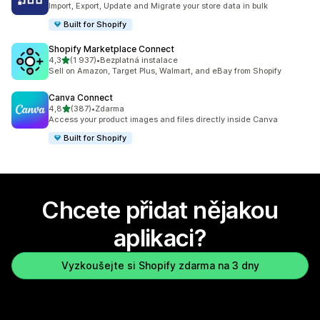
Import, Export, Update and Migrate your store data in bulk
Built for Shopify
Shopify Marketplace Connect
z 5 hvězd
4,3
(1 937)
•
Bezplatná instalace
Celkový počet recenzí: 1937
Sell on Amazon, Target Plus, Walmart, and eBay from Shopify
Canva Connect
z 5 hvězd
4,8
(387)
•
Zdarma
Celkový počet recenzí: 387
Access your product images and files directly inside Canva
Built for Shopify
Chcete přidat nějakou
aplikaci?
Vyzkoušejte si Shopify zdarma na 3 dny