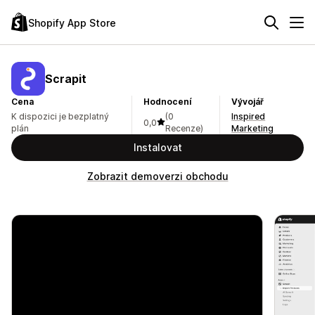
Shopify App Store
Scrapit
Cena
Hodnocení
Vývojář
K dispozici je bezplatný
(0
Inspired
0,0
plán
Recenze)
Marketing
Instalovat
Zobrazit demoverzi obchodu