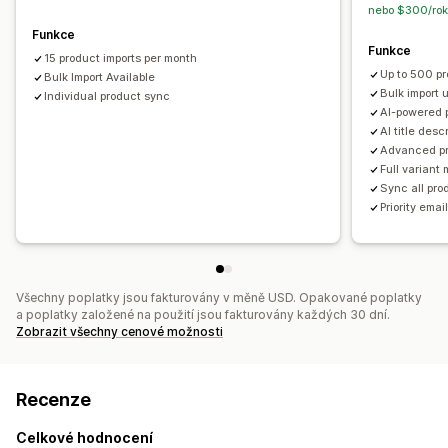
nebo $300/rok
Funkce
Funkce
15 product imports per month
Up to 500 pr
Bulk Import Available
Bulk import 
Individual product sync
AI-powered 
AI title des
Advanced pr
Full variant
Sync all pro
Priority emai
Všechny poplatky jsou fakturovány v měně USD. Opakované poplatky
a poplatky založené na použití jsou fakturovány každých 30 dní.
Zobrazit všechny cenové možnosti
Recenze
Celkové hodnocení