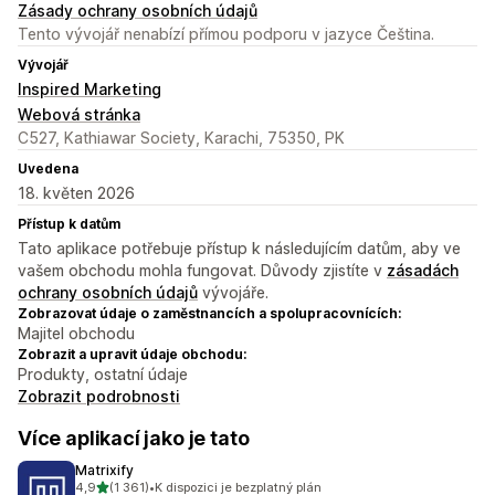
Zásady ochrany osobních údajů
Tento vývojář nenabízí přímou podporu v jazyce Čeština.
Vývojář
Inspired Marketing
Webová stránka
C527, Kathiawar Society, Karachi, 75350, PK
Uvedena
18. květen 2026
Přístup k datům
Tato aplikace potřebuje přístup k následujícím datům, aby ve
vašem obchodu mohla fungovat. Důvody zjistíte v
zásadách
ochrany osobních údajů
vývojáře.
Zobrazovat údaje o zaměstnancích a spolupracovnících:
Majitel obchodu
Zobrazit a upravit údaje obchodu:
Produkty, ostatní údaje
Zobrazit podrobnosti
Více aplikací jako je tato
Matrixify
z 5 hvězd
4,9
(1 361)
•
K dispozici je bezplatný plán
Celkový počet recenzí: 1361