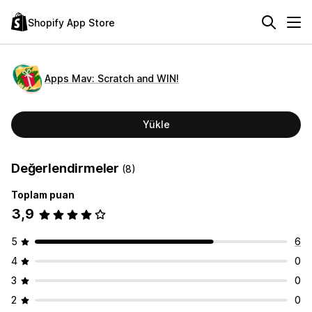
Shopify App Store
Apps Mav: Scratch and WIN!
Yükle
Değerlendirmeler
(8)
Toplam puan
3,9
5
6
4
0
3
0
2
0