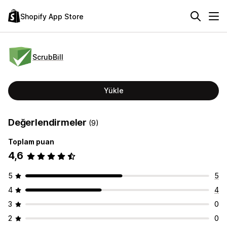
Shopify App Store
ScrubBill
Yükle
Değerlendirmeler
(9)
Toplam puan
4,6
5
5
4
4
3
0
2
0