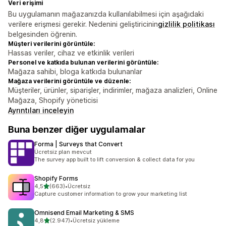
Veri erişimi
Bu uygulamanın mağazanızda kullanılabilmesi için aşağıdaki
verilere erişmesi gerekir. Nedenini geliştiricinin
gizlilik politikası
belgesinden öğrenin.
Müşteri verilerini görüntüle:
Hassas veriler, cihaz ve etkinlik verileri
Personel ve katkıda bulunan verilerini görüntüle:
Mağaza sahibi, bloga katkıda bulunanlar
Mağaza verilerini görüntüle ve düzenle:
Müşteriler, ürünler, siparişler, indirimler, mağaza analizleri, Online
Mağaza, Shopify yöneticisi
Ayrıntıları inceleyin
Buna benzer diğer uygulamalar
Forma | Surveys that Convert
Ücretsiz plan mevcut
The survey app built to lift conversion & collect data for you
Shopify Forms
5 yıldız üzerinden
4,5
(663)
•
Ücretsiz
toplam 663 değerlendirme
Capture customer information to grow your marketing list
Omnisend Email Marketing & SMS
5 yıldız üzerinden
4,8
(2.947)
•
Ücretsiz yükleme
toplam 2947 değerlendirme