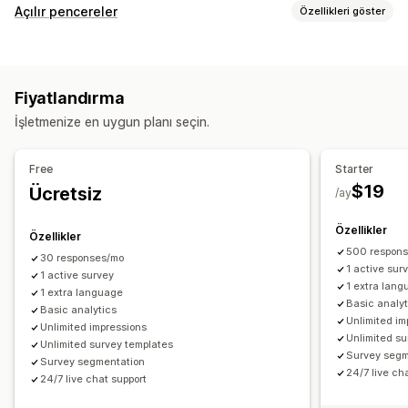
Form özelleştirme
Açılır pencereler
Özellikleri göster
Koşullu mantık
Özel stiller
Sürükle ve bırak düzenleyicisi
Açılır pencere türleri
Ekli formlar
Dosya yükleme
Şablonlar
Açılır pencereler
Çıkış öncesi açılır pencereler
İndirimler
Formlar
Anketler
Gerçek zamanlı düzenleme
Çoklu dil
Fiyatlandırma
Kısa testler
Değerlendirmeler açılır penceresi
Anket türleri
İşletmenize en uygun planı seçin.
Özel açılır pencereler
Müşteri memnuniyeti
Pazar araştırması
Açılır pencereleri yönetme
Net Tavsiye Puanı (NPS)
Ürün geri bildirimi
Free
Starter
Şablonlar
Çeviri
Kampanyalar
Tetikleyiciler ve kurallar
Satın alım sonrası
Öz nitelikler
$19
Ücretsiz
/ay
Hedefleme
Segmentasyon
Etiketleme
Analizler
Gönderim yönetimi
Özellikler
Özellikler
E-posta
Dışa veri aktarma
Analizler
Müşteri segmentleri
500 respon
30 responses/mo
1 active sur
1 active survey
1 extra lan
1 extra language
Basic analyt
Basic analytics
Unlimited im
Unlimited impressions
Unlimited su
Unlimited survey templates
Survey segm
Survey segmentation
24/7 live ch
24/7 live chat support