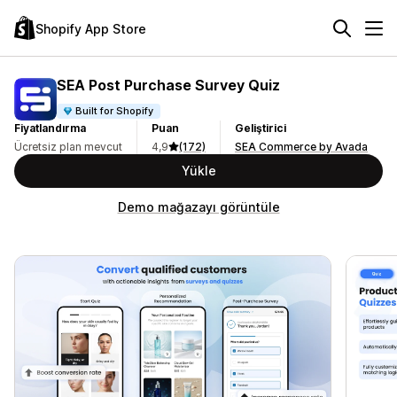
Shopify App Store
SEA Post Purchase Survey Quiz
Built for Shopify
Fiyatlandırma
Puan
Geliştirici
Ücretsiz plan mevcut
4,9
(172)
SEA Commerce by Avada
Yükle
Demo mağazayı görüntüle