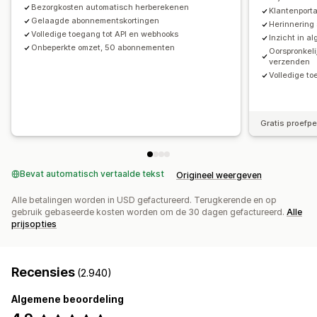
Bezorgkosten automatisch herberekenen
Klantenport
Gelaagde abonnementskortingen
Herinnering
Volledige toegang tot API en webhooks
Inzicht in a
Onbeperkte omzet, 50 abonnementen
Oorspronkeli
verzenden
Volledige to
Gratis proefp
Bevat automatisch vertaalde tekst
Origineel weergeven
Alle betalingen worden in USD gefactureerd. Terugkerende en op
gebruik gebaseerde kosten worden om de 30 dagen gefactureerd.
Alle
prijsopties
Recensies
(2.940)
Algemene beoordeling