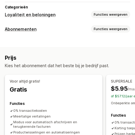
Categorieën
Loyaliteit en beloningen
Functies weergeven
Soorten programma's
Abonnementen
Functies weergeven
Beloningsprogramma's
Lidmaatschappen
Abonnementen
Soorten abonnementen
Programma's op maat
Samengestelde abonnementen
Aanvullingsabonnementen
Beloningen die je kunt aanbieden
Prijs
Toegangsabonnementen
Lidmaatschappen
Diensten
Kortingen
Verzendtarieven
Gratis verzending
Kies het abonnement dat het beste bij je bedrijf past.
Abonnementsboxen
Donaties
Digitale producten
Gratis producten
Fysieke producten
Abonnementen op maat
Voor altijd gratis!
SUPERSALE
Prijzen die je kunt instellen
$5.95
Gratis
/ma
Terugkerende betalingen
Abonneren en besparen
of $57.12/jaar
Vaste prijzen
Gedifferentieerde prijzen
Freemium
Onbeperkte om
Functies
Proefperiodes
Prijzen op basis van gebruik
0% transactiekosten
Functies
Prijzen per gebruiker
Meertalige vertalingen
Eenmalige betaling
Modus voor automatisch afschrijven en
0% transact
Dynamische prijzen
Aangepaste prijzen
terugkerende facturen
Korting toe
Productwisselingen en automatiseringen
Prijzen herb