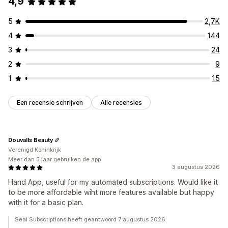
4,9
5
2,7K
4
144
3
24
2
9
1
15
Een recensie schrijven
Alle recensies
Douvalls Beauty
Verenigd Koninkrijk
Meer dan 5 jaar gebruiken de app
3 augustus 2026
Hand App, useful for my automated subscriptions. Would like it
to be more affordable wiht more features available but happy
with it for a basic plan.
Seal Subscriptions heeft geantwoord 7 augustus 2026