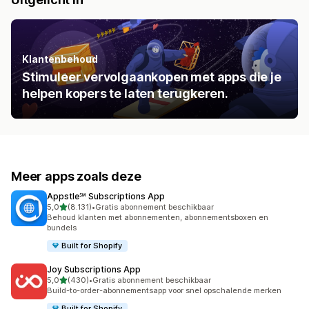
Klantenbehoud
Stimuleer vervolgaankopen met apps die je
helpen kopers te laten terugkeren.
Meer apps zoals deze
Appstle℠ Subscriptions App
van 5 sterren
5,0
(8.131)
•
Gratis abonnement beschikbaar
8131 recensies in totaal
Behoud klanten met abonnementen, abonnementsboxen en
bundels
Built for Shopify
Joy Subscriptions App
van 5 sterren
5,0
(430)
•
Gratis abonnement beschikbaar
430 recensies in totaal
Build-to-order-abonnementsapp voor snel opschalende merken
Built for Shopify