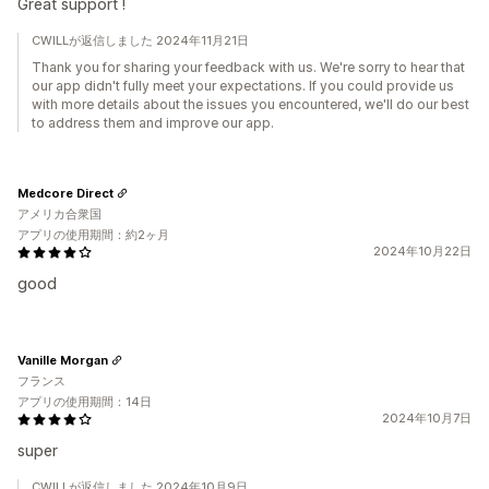
Great support !
CWILLが返信しました 2024年11月21日
Thank you for sharing your feedback with us. We're sorry to hear that
our app didn't fully meet your expectations. If you could provide us
with more details about the issues you encountered, we'll do our best
to address them and improve our app.
Medcore Direct
アメリカ合衆国
アプリの使用期間：約2ヶ月
2024年10月22日
good
Vanille Morgan
フランス
アプリの使用期間：14日
2024年10月7日
super
CWILLが返信しました 2024年10月9日