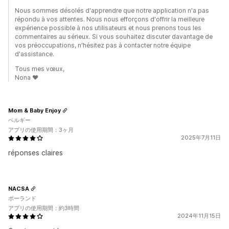
Nous sommes désolés d'apprendre que notre application n'a pas
répondu à vos attentes. Nous nous efforçons d'offrir la meilleure
expérience possible à nos utilisateurs et nous prenons tous les
commentaires au sérieux. Si vous souhaitez discuter davantage de
vos préoccupations, n'hésitez pas à contacter notre équipe
d'assistance.
Tous mes vœux,
Nona ❤️
Mom & Baby Enjoy
ベルギー
アプリの使用期間：3ヶ月
2025年7月11日
réponses claires
NACSA
ポーランド
アプリの使用期間：約3時間
2024年11月15日