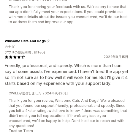
Thank you for sharing your feedback with us. We're sorry to hear that
our app didn't fully meet your expectations. If you could provide us
with more details about the issues you encountered, we'll do our best
to address them and improve our app.
Winsome Cats And Dogs
カナダ
アプリの使用期間：約1ヶ月
2024年9月15日
Friendly, professional, and speedy. Which is more than I can
say of some assists I've experienced. I haven't tried the app yet
so I'm not sure as to how well it will work for me. But I'll give it 4
starts based on my experience with your support lady.
CWILLが返信しました 2024年9月20日
Thank you for your review, Winsome Cats And Dogs! We're pleased
that you found our support friendly, professional, and speedy. Since
you left a 4-star rating, we'd love to know if there was something that
didn’t meet your full expectations. If there’s any issue you
encountered, we’d be happy to help. Don’t hesitate to reach out with
any questions!
Trustoo Team