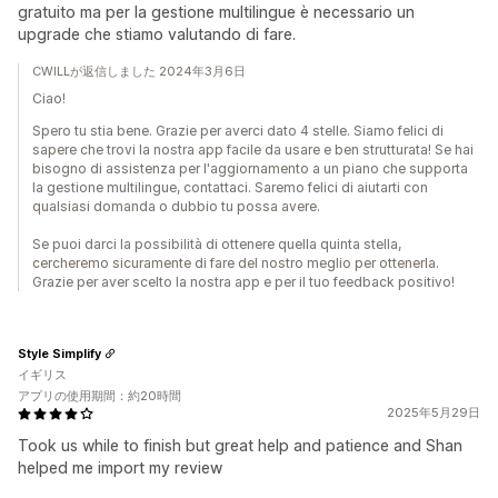
gratuito ma per la gestione multilingue è necessario un
upgrade che stiamo valutando di fare.
CWILLが返信しました 2024年3月6日
Ciao!
Spero tu stia bene. Grazie per averci dato 4 stelle. Siamo felici di
sapere che trovi la nostra app facile da usare e ben strutturata! Se hai
bisogno di assistenza per l'aggiornamento a un piano che supporta
la gestione multilingue, contattaci. Saremo felici di aiutarti con
qualsiasi domanda o dubbio tu possa avere.
Se puoi darci la possibilità di ottenere quella quinta stella,
cercheremo sicuramente di fare del nostro meglio per ottenerla.
Grazie per aver scelto la nostra app e per il tuo feedback positivo!
Style Simplify
イギリス
アプリの使用期間：約20時間
2025年5月29日
Took us while to finish but great help and patience and Shan
helped me import my review