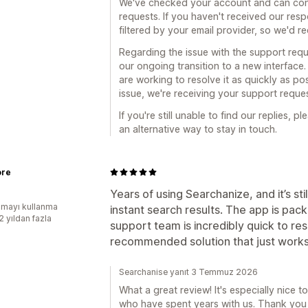
We've checked your account and can confi
requests. If you haven't received our respo
filtered by your email provider, so we'd 
Regarding the issue with the support reque
our ongoing transition to a new interface
are working to resolve it as quickly as po
issue, we're receiving your support reque
If you're still unable to find our replies, 
an alternative way to stay in touch.
ore
Years of using Searchanize, and it’s sti
mayı kullanma
instant search results. The app is pack
2 yıldan fazla
support team is incredibly quick to re
recommended solution that just works
Searchanise yanıt 3 Temmuz 2026
What a great review! It's especially nice
who have spent years with us. Thank you f