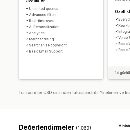
Özellikler
Unlimited queries
Özellik
Advanced filters
Everyt
Real-time sync
Real-t
AI Personalization
Integr
Analytics
Voice 
Merchandising
Basic 
Searchanise copyright
Basic 
Basic Email Support
14 günlü
Tüm ücretler USD cinsinden faturalandırılır. Yinelenen ve kul
Değerlendirmeler
(1.069)