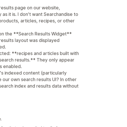
 results page on our website,
as it is. I don't want Searchandise to
products, articles, recipes, or other
t on the **Search Results Widget**
results layout was displayed
ed.
ed: **recipes and articles built with
 search results.** They only appear
s enabled.
's indexed content (particularly
 our own search results UI? In other
earch index and results data without
e.