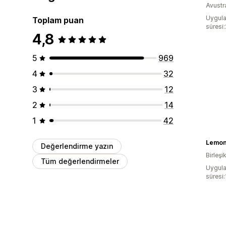
Avustr
Uygula
Toplam puan
süresi
4,8
5
969
4
32
3
12
2
14
1
42
Lemon
Değerlendirme yazın
Birleşik
Tüm değerlendirmeler
Uygula
süresi