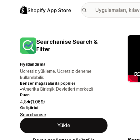
Shopify App Store
Öne ç
Searchanise Search &
Filter
Fiyatlandırma
Ücretsiz yükleme. Ücretsiz deneme
kullanılabilir.
Benzer mağazalarda popüler
Amerika Birleşik Devletleri merkezli
Puan
4,8
(1.069)
Geliştirici
Searchanise
Yükle
Boos