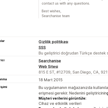
contact us with any questions.
Best wishes,
Searchanise team
lar
Gizlilik politikası
SSS
Bu geliştirici doğrudan Türkçe destek
rici
Searchanise
Web Sitesi
815 E ST, #12709, San Diego, CA, 921
lanma
18 Mart 2015
rişimi
Bu uygulamanın mağazanızda kullanılabi
erişmesi gerekir. Nedenini geliştiricinin
Müşteri verilerini görüntüle:
Cihaz ve etkinlik verileri