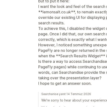
but to put it here:
I want the look and feel of the search
**lemonsalt.co.uk**, to remain exactly 
override our existing UI for displaying 
search results.
To achieve this, I disabled the widge
page. Once I did that, our own search 
correctly, which is exactly what I want
However, I noticed something unexpect
PageFly are no longer returned in the
when the **Search Results Widget** i
Is there a way to access Searchandise
PageFly pages) while continuing to use
words, can Searchandise provide the s
taking over the presentation layer?
I hope to get an answer soon.
Searchanise yanıt 14 Temmuz 2026
We're sorry to hear about your experienc