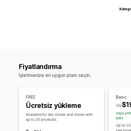
Katego
Fiyatlandırma
İşletmenize en uygun planı seçin.
FREE
Basic
$1
Ücretsiz yükleme
/ay
veya yıl
Available for dev stores and stores with
edin
up to 25 products.
Up to 1,5
see more