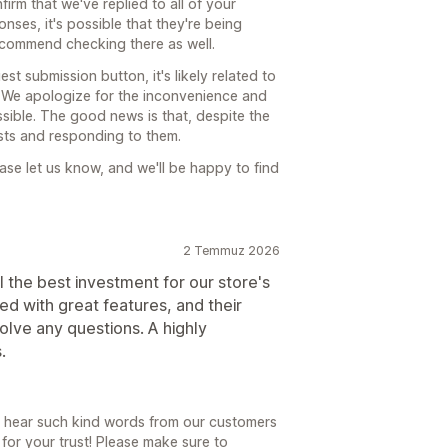
rm that we've replied to all of your
nses, it's possible that they're being
recommend checking there as well.
st submission button, it's likely related to
. We apologize for the inconvenience and
ssible. The good news is that, despite the
sts and responding to them.
please let us know, and we'll be happy to find
2 Temmuz 2026
ll the best investment for our store's
ed with great features, and their
solve any questions. A highly
.
 to hear such kind words from our customers
or your trust! Please make sure to