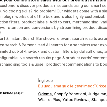
customers discover products in seconds using our smart s
rs. No coding skills? No problem! Our widgets come with a s
h plugin works out of the box and is also highly customizable
ction filters, product labels, Add to cart, merchandising, va
ve retention and conversions by streamlining product disco
!
rt & Instant Search Bar shows relevant search results acros
ce search & Personalized AI search for a seamless user ex
imited out-of-the-box and custom filters by default ones,tag
figurable live search results page & product cards’ content
chandising tools & upsell product recommendations to boo
İngilizce
Bu uygulama şu dile çevrilmedi:Türkçe
a birlikte çalışır:
Ödeme
Shopify Yöneticisi
Judge me
Wishlist Plus
Yotpo Reviews, Stampe