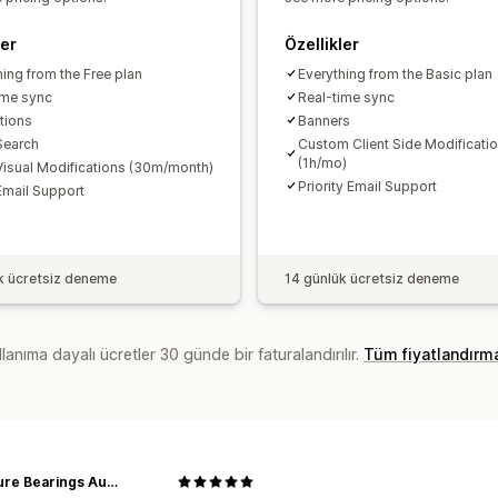
ler
Özellikler
hing from the Free plan
Everything from the Basic plan
ime sync
Real-time sync
ations
Banners
Search
Custom Client Side Modificati
(1h/mo)
Visual Modifications (30m/month)
Priority Email Support
Email Support
k ücretsiz deneme
14 günlük ücretsiz deneme
lanıma dayalı ücretler 30 günde bir faturalandırılır.
Tüm fiyatlandırm
Miniature Bearings Australia - MBA Minibearings