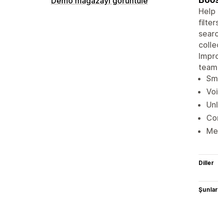
Demo mağazayı görüntüle
Help 
filte
searc
colle
Impro
team
Sma
Voi
Unl
Con
Mer
Diller
Şunlarl