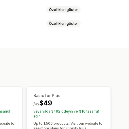
Özellikleri göster
Özellikleri göster
enar çubuğu
Eş anlamlı gruplar
Sesli arama
Ürün önerileri
Çoklu filtreleme
Arama çubuğu
r
Özel CSS
Çoklu dil
Mobil duyarlı
tre ekranı
Özel filtreler
Basic for Plus
$49
/ay
sarruf
veya yılda $492 ödeyin ve %16 tasarruf
Arama sorguları
edin
ebsite to
Up to 1,500 products. Visit our website to
see more plans for Shopify Plus.