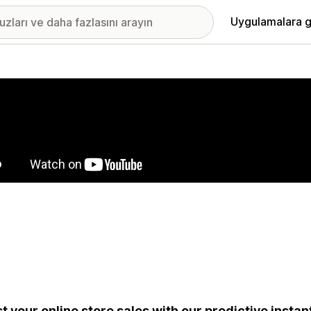
Uygulamalara g
ıkan görsel galerisi
t your online store sales with our predictive instan