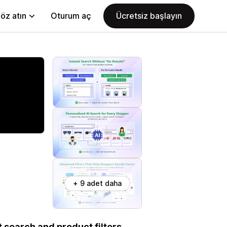
öz atın
Oturum aç
Ücretsiz başlayın
+ 9 adet daha
t search and product filters