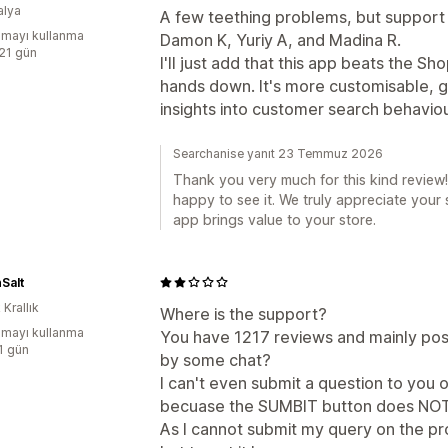
alya
A few teething problems, but support g
mayı kullanma
Damon K, Yuriy A, and Madina R.
:21 gün
I'll just add that this app beats the S
hands down. It's more customisable, gi
insights into customer search behaviou
Searchanise yanıt 23 Temmuz 2026
Thank you very much for this kind review!
happy to see it. We truly appreciate your 
app brings value to your store.
Salt
 Krallık
Where is the support?
mayı kullanma
You have 1217 reviews and mainly pos
:1 gün
by some chat?
I can't even submit a question to you on
becuase the SUMBIT button does NOT
As I cannot submit my query on the p