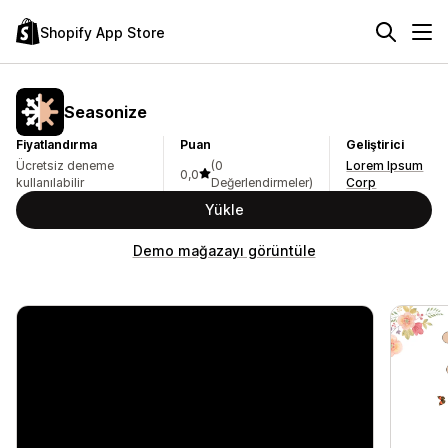
Shopify App Store
Seasonize
Fiyatlandırma
Puan
Geliştirici
Ücretsiz deneme
(0
Lorem Ipsum
0,0
kullanılabilir
Değerlendirmeler)
Corp
Yükle
Demo mağazayı görüntüle