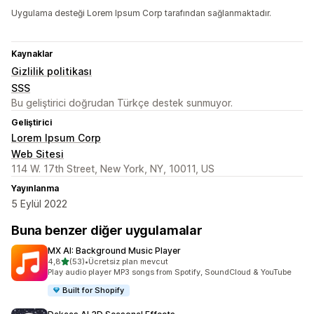
Uygulama desteği Lorem Ipsum Corp tarafından sağlanmaktadır.
Kaynaklar
Gizlilik politikası
SSS
Bu geliştirici doğrudan Türkçe destek sunmuyor.
Geliştirici
Lorem Ipsum Corp
Web Sitesi
114 W. 17th Street, New York, NY, 10011, US
Yayınlanma
5 Eylül 2022
Buna benzer diğer uygulamalar
MX AI: Background Music Player
5 yıldız üzerinden
4,8
(53)
•
Ücretsiz plan mevcut
toplam 53 değerlendirme
Play audio player MP3 songs from Spotify, SoundCloud & YouTube
Built for Shopify