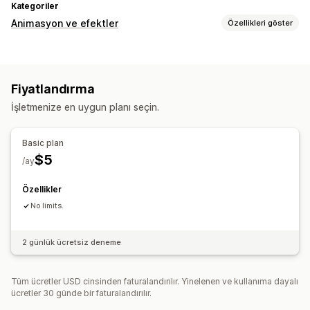
Kategoriler
Animasyon ve efektler
Özellikleri göster
Özelleştirme
3B animasyonlar
Animasyon kontrolü
Arka planlar
Fiyatlandırma
Özel animasyonlar
Düşme efektleri
Etkileşimli analizler
İşletmenize en uygun planı seçin.
Müzik
Sayfaya özgü efektler
Renk
Beden
Hız
Görseller
Dosya yükleme
Mobil duyarlı
Zamanlama
Basic plan
Sezona özel etkinlikler
$5
/ay
Sonbahar
Black Friday (BFCM)
Noel
Cadılar bayramı
Yeni Yıl
İlkbahar
Yaz
Sevgililer Günü
Kış
Promosyonlar
Özellikler
Özel etkinlikler
No limits.
2 günlük ücretsiz deneme
Tüm ücretler USD cinsinden faturalandırılır. Yinelenen ve kullanıma dayalı
ücretler 30 günde bir faturalandırılır.