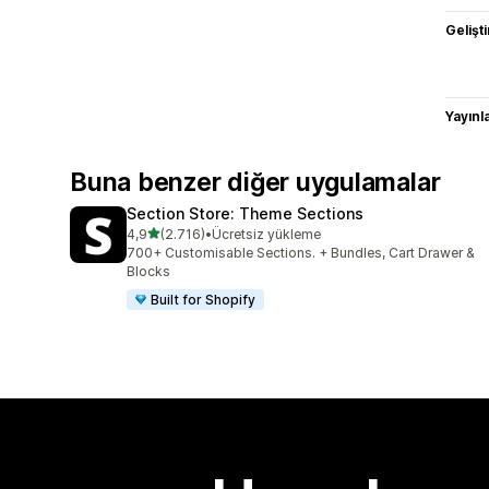
Gelişti
Yayın
Buna benzer diğer uygulamalar
Section Store: Theme Sections
5 yıldız üzerinden
4,9
(2.716)
•
Ücretsiz yükleme
toplam 2716 değerlendirme
700+ Customisable Sections. + Bundles, Cart Drawer &
Blocks
Built for Shopify