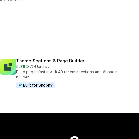
Theme Sections & Page Builder
5 yıldız üzerinden
5,0
(37)
•
Ücretsiz
toplam 37 değerlendirme
Build pages faster with 40+ theme sections and AI page
builder
Built for Shopify