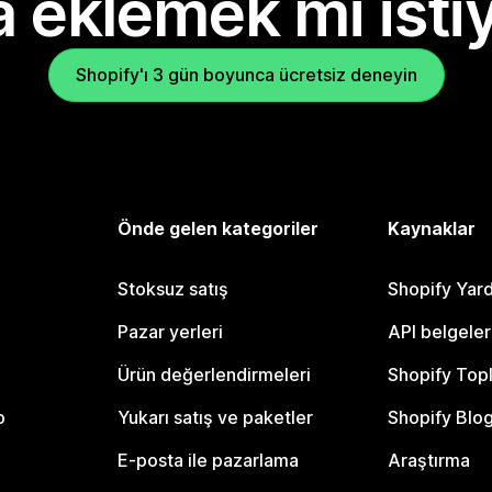
 eklemek mi isti
Shopify'ı 3 gün boyunca ücretsiz deneyin
Önde gelen kategoriler
Kaynaklar
Stoksuz satış
Shopify Yar
Pazar yerleri
API belgeler
Ürün değerlendirmeleri
Shopify Top
o
Yukarı satış ve paketler
Shopify Blo
E-posta ile pazarlama
Araştırma