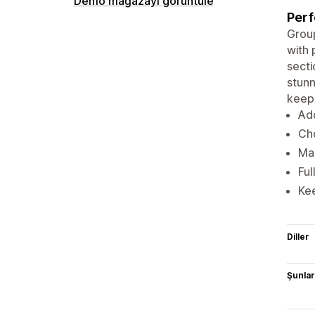
Demo mağazayı görüntüle
Perf
Group
with 
secti
stunn
keepi
Ad
Cho
Mak
Ful
Kee
Diller
Şunlarl