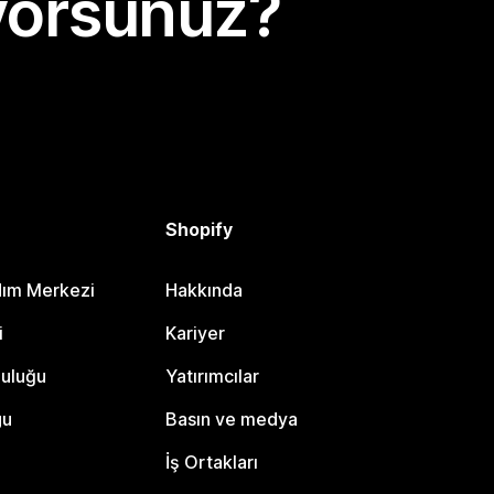
yorsunuz?
Shopify
dım Merkezi
Hakkında
i
Kariyer
luluğu
Yatırımcılar
gu
Basın ve medya
İş Ortakları