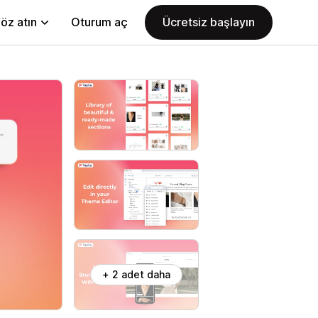
öz atın
Oturum aç
Ücretsiz başlayın
+ 2 adet daha