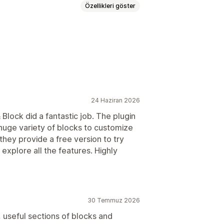
Özellikleri göster
faları
Koleksiyonlar
yfaları
Hakkımızda sayfaları
sayfaları
Kariyer sayfaları
faları
Tema bölümleri
Özel sayfalar
24 Haziran 2026
lock did a fantastic job. The plugin
rlı
 huge variety of blocks to customize
 they provide a free version to try
explore all the features. Highly
30 Temmuz 2026
, useful sections of blocks and