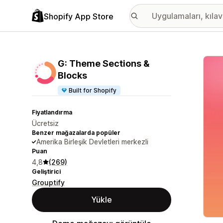
Shopify App Store
Öne ç
G: Theme Sections &
Blocks
Built for Shopify
Fiyatlandırma
Ücretsiz
Benzer mağazalarda popüler
Amerika Birleşik Devletleri merkezli
Puan
4,8
(269)
Geliştirici
Grouptify
Yükle