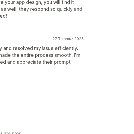
 your app design, you will find it
g as well; they respond so quickly and
ed!
27 Temmuz 2026
and resolved my issue efficiently.
made the entire process smooth. I'm
ived and appreciate their prompt
 sunmuyor.