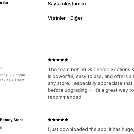
riler
Sayfa oluşturucu
Sayfa türleri
Vitrinler - Diğer
Açılış sayfaları
Ana sayfalar
Ürün say
Çok yakında sayfaları
SSS
İletişim sa
Teşekkür sayfaları
Alt bilgiler
Basın 
Yasal uyarı sayfaları
Fiyatlandırma say
Sayfaları yönetme
na
The team behind G: Theme Sections & B
Şablonlar
Genel bölümler
Mobil duya
mayı kullanma
is powerful, easy to use, and offers a
Yaklaşık 1 saat
any store. I especially appreciate that
before upgrading — it’s a great way to 
recommended!
Beauty Store
yn
I just downloaded the app; it has huge