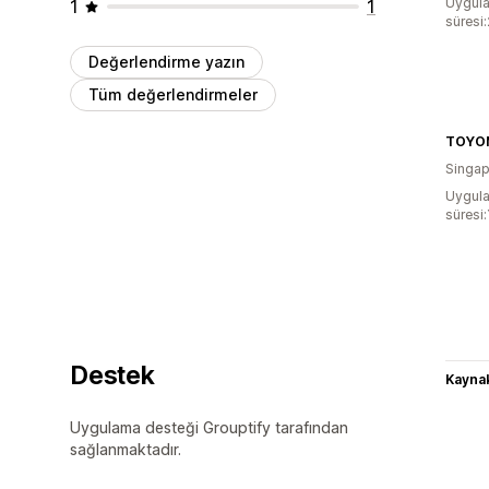
Uygula
1
1
süresi
Değerlendirme yazın
Tüm değerlendirmeler
TOYO
Singap
Uygula
süresi:
Destek
Kaynak
Uygulama desteği Grouptify tarafından
sağlanmaktadır.