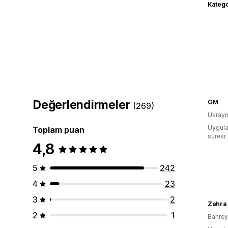
Katego
Değerlendirmeler
GM
(269)
Ukray
Uygula
Toplam puan
süresi:
4,8
5
242
4
23
3
2
Zahra 
2
1
Bahre