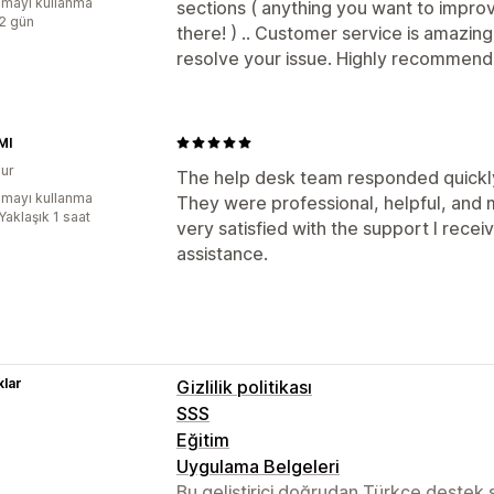
mayı kullanma
sections ( anything you want to improve
:2 gün
there! ) .. Customer service is amazin
resolve your issue. Highly recommend
MI
ur
The help desk team responded quickly 
mayı kullanma
They were professional, helpful, and 
Yaklaşık 1 saat
very satisfied with the support I rece
assistance.
lar
Gizlilik politikası
SSS
Eğitim
Uygulama Belgeleri
Bu geliştirici doğrudan Türkçe destek