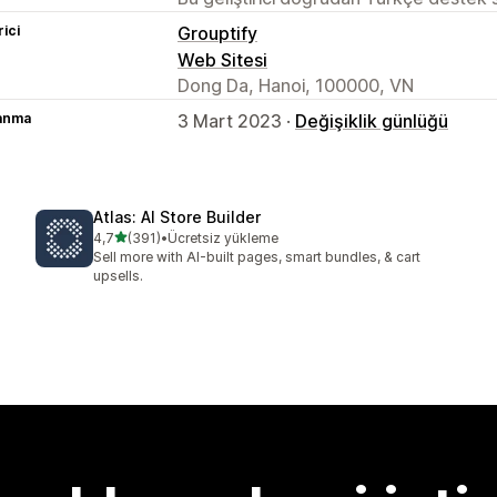
rici
Grouptify
Web Sitesi
Dong Da, Hanoi, 100000, VN
lanma
3 Mart 2023 ·
Değişiklik günlüğü
Atlas: AI Store Builder
5 yıldız üzerinden
4,7
(391)
•
Ücretsiz yükleme
toplam 391 değerlendirme
Sell more with AI-built pages, smart bundles, & cart
upsells.