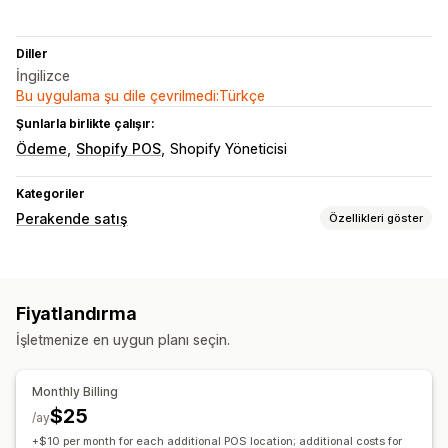
Diller
İngilizce
Bu uygulama şu dile çevrilmedi:Türkçe
Şunlarla birlikte çalışır:
Ödeme
Shopify POS
Shopify Yöneticisi
Kategoriler
Perakende satış
Özellikleri göster
POS
Barkod tarama
Sipariş düzenleme
Ağırlığa göre satış
Fiyatlandırma
Envanter yönetimi
İşletmenize en uygun planı seçin.
Envanter düzeyleri
Gerçek zamanlı senkronizasyon
Manuel güncellemeler
Otomatik güncellemeler
Monthly Billing
Çoklu konum
Maliyet raporlama
Manuel dara ağırlıkları
$25
/ay
+$10 per month for each additional POS location; additional costs for