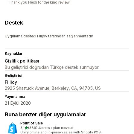
Thank you Heidi for the kind review!
Destek
Uygulama desteği Filljoy tarafından sağlanmaktadır.
Kaynaklar
Gizlilik politikası
Bu geliştirici doğrudan Türkçe destek sunmuyor.
Geliştirici
Filljoy
2925 Shattuck Avenue, Berkeley, CA, 94705, US
Yayınlanma
21 Eylül 2020
Buna benzer diğer uygulamalar
Point of Sale
5 yıldız üzerinden
3,1
(389)
•
Ücretsiz plan mevcut
toplam 389 değerlendirme
Unify online and in-person sales with Shopify POS.