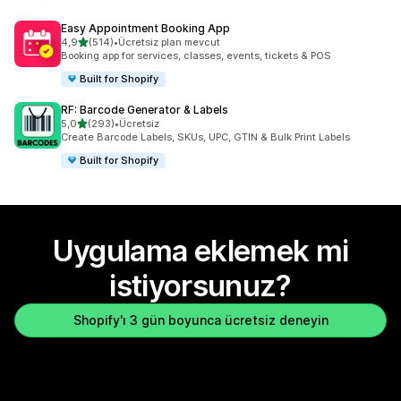
Easy Appointment Booking App
5 yıldız üzerinden
4,9
(514)
•
Ücretsiz plan mevcut
toplam 514 değerlendirme
Booking app for services, classes, events, tickets & POS
Built for Shopify
RF: Barcode Generator & Labels
5 yıldız üzerinden
5,0
(293)
•
Ücretsiz
toplam 293 değerlendirme
Create Barcode Labels, SKUs, UPC, GTIN & Bulk Print Labels
Built for Shopify
Uygulama eklemek mi
istiyorsunuz?
Shopify'ı 3 gün boyunca ücretsiz deneyin