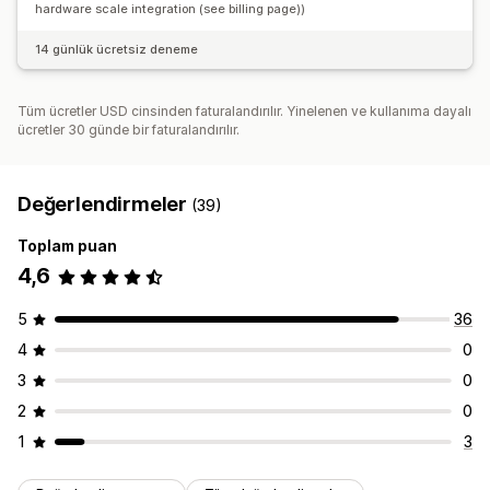
hardware scale integration (see billing page))
14 günlük ücretsiz deneme
Tüm ücretler USD cinsinden faturalandırılır. Yinelenen ve kullanıma dayalı
ücretler 30 günde bir faturalandırılır.
Değerlendirmeler
(39)
Toplam puan
4,6
5
36
4
0
3
0
2
0
1
3